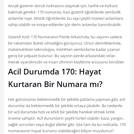
Ancak gizemin doruk noktasına ulaşmak için, tarihe ve kültüre
bakmak gerekir. 170 numarası, bazı gizemli öğretilerde sembolik
anlamlar taşır. Mistik öğretilerde, bu sayı çeşitli manevi anlamlara
sahip olabilir ve inisiye edilenler için derin anlamlar barındırabilir.
Gizemli Kod: 170 Numaranın Perde Arkası’nda, bu sayının sadece
bir rakamdan ibaret olmadığını görüyoruz. Onun derinliklerinde,
matematikten teknolojiye, mistikten sembolizme kadar uzanan
geniş bir yelpaze bulunur. Bu sayının perde arkasındaki sırlar,
merak uyandırıcıdır ve insan zihninin keşfetme arzusunu körükler.
Acil Durumda 170: Hayat
Kurtaran Bir Numara mı?
Her gününüzün beklenmedik bir şekilde patlama yapması gibi, acil
durumlar da beklenmedik bir şekilde ortaya çıkabilir. Bu nedenle,
bir acil durumda hızlı ve etkili bir şekilde hareket etmek kritik
öneme sahiptir. Acil durumların çeşitli türleri olabilir; kaza, yangın,
sağlık sorunları veya doğal afetler gibi. İşte tam da bu noktada, 170
numarasının hayat kurtarıcı olabileceğini biliyor muydunuz?