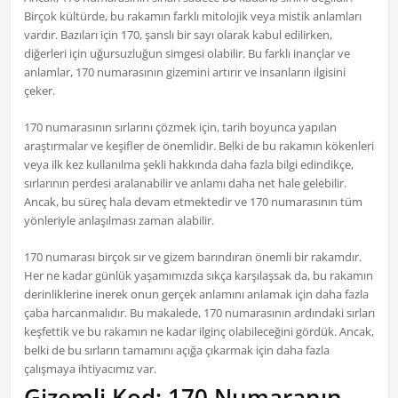
Birçok kültürde, bu rakamın farklı mitolojik veya mistik anlamları
vardır. Bazıları için 170, şanslı bir sayı olarak kabul edilirken,
diğerleri için uğursuzluğun simgesi olabilir. Bu farklı inançlar ve
anlamlar, 170 numarasının gizemini artırır ve insanların ilgisini
çeker.
170 numarasının sırlarını çözmek için, tarih boyunca yapılan
araştırmalar ve keşifler de önemlidir. Belki de bu rakamın kökenleri
veya ilk kez kullanılma şekli hakkında daha fazla bilgi edindikçe,
sırlarının perdesi aralanabilir ve anlamı daha net hale gelebilir.
Ancak, bu süreç hala devam etmektedir ve 170 numarasının tüm
yönleriyle anlaşılması zaman alabilir.
170 numarası birçok sır ve gizem barındıran önemli bir rakamdır.
Her ne kadar günlük yaşamımızda sıkça karşılaşsak da, bu rakamın
derinliklerine inerek onun gerçek anlamını anlamak için daha fazla
çaba harcanmalıdır. Bu makalede, 170 numarasının ardındaki sırları
keşfettik ve bu rakamın ne kadar ilginç olabileceğini gördük. Ancak,
belki de bu sırların tamamını açığa çıkarmak için daha fazla
çalışmaya ihtiyacımız var.
Gizemli Kod: 170 Numaranın