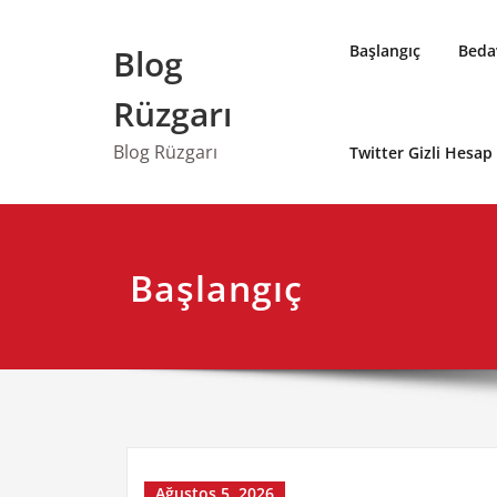
Skip
to
Başlangıç
Bedav
Blog
content
Rüzgarı
Blog Rüzgarı
Twitter Gizli Hesa
Başlangıç
Ağustos 5, 2026