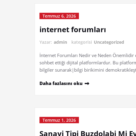
Temmuz 6, 2026
internet forumları
Yazar:
admin
kategorisi
Uncategorized
İnternet Forumları Nedir ve Neden Önemlidir ç
sohbet ettiği dijital platformlardur. Bu platfor
bilgiler sunarak|bilgi birikimini demokratikle
Daha fazlasını oku
Temmuz 1, 2026
Sanayi Tipi Buzdolabi Mi Ev