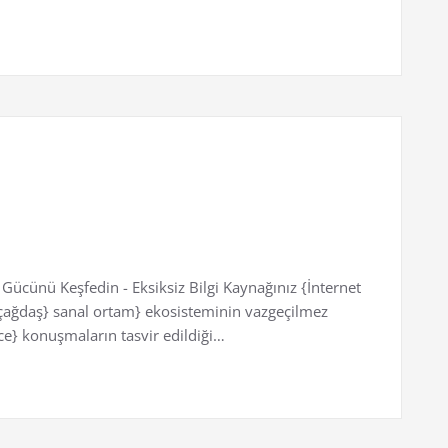
Gücünü Keşfedin - Eksiksiz Bilgi Kaynağınız {İnternet
} çağdaş} sanal ortam} ekosisteminin vazgeçilmez
ce} konuşmaların tasvir edildiği…