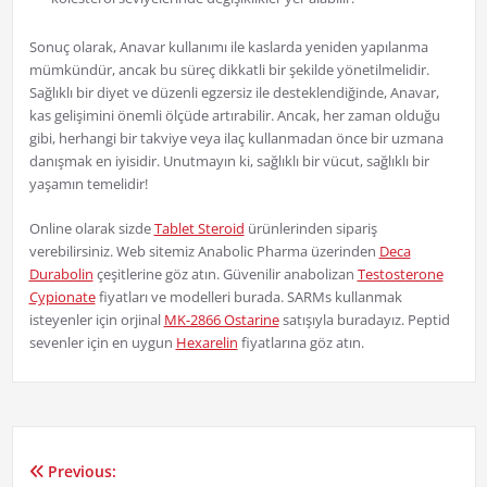
Sonuç olarak, Anavar kullanımı ile kaslarda yeniden yapılanma
mümkündür, ancak bu süreç dikkatli bir şekilde yönetilmelidir.
Sağlıklı bir diyet ve düzenli egzersiz ile desteklendiğinde, Anavar,
kas gelişimini önemli ölçüde artırabilir. Ancak, her zaman olduğu
gibi, herhangi bir takviye veya ilaç kullanmadan önce bir uzmana
danışmak en iyisidir. Unutmayın ki, sağlıklı bir vücut, sağlıklı bir
yaşamın temelidir!
Online olarak sizde
Tablet Steroid
ürünlerinden sipariş
verebilirsiniz. Web sitemiz Anabolic Pharma üzerinden
Deca
Durabolin
çeşitlerine göz atın. Güvenilir anabolizan
Testosterone
Cypionate
fiyatları ve modelleri burada. SARMs kullanmak
isteyenler için orjinal
MK-2866 Ostarine
satışıyla buradayız. Peptid
sevenler için en uygun
Hexarelin
fiyatlarına göz atın.
Previous:
Yazı