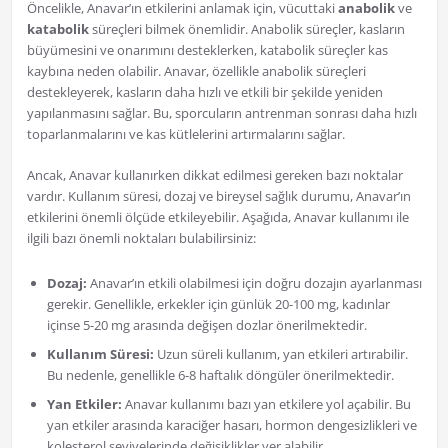
Öncelikle, Anavar’ın etkilerini anlamak için, vücuttaki
anabolik
ve
katabolik
süreçleri bilmek önemlidir. Anabolik süreçler, kasların
büyümesini ve onarımını desteklerken, katabolik süreçler kas
kaybına neden olabilir. Anavar, özellikle anabolik süreçleri
destekleyerek, kasların daha hızlı ve etkili bir şekilde yeniden
yapılanmasını sağlar. Bu, sporcuların antrenman sonrası daha hızlı
toparlanmalarını ve kas kütlelerini artırmalarını sağlar.
Ancak, Anavar kullanırken dikkat edilmesi gereken bazı noktalar
vardır. Kullanım süresi, dozaj ve bireysel sağlık durumu, Anavar’ın
etkilerini önemli ölçüde etkileyebilir. Aşağıda, Anavar kullanımı ile
ilgili bazı önemli noktaları bulabilirsiniz:
Dozaj:
Anavar’ın etkili olabilmesi için doğru dozajın ayarlanması
gerekir. Genellikle, erkekler için günlük 20-100 mg, kadınlar
içinse 5-20 mg arasında değişen dozlar önerilmektedir.
Kullanım Süresi:
Uzun süreli kullanım, yan etkileri artırabilir.
Bu nedenle, genellikle 6-8 haftalık döngüler önerilmektedir.
Yan Etkiler:
Anavar kullanımı bazı yan etkilere yol açabilir. Bu
yan etkiler arasında karaciğer hasarı, hormon dengesizlikleri ve
kolesterol seviyelerinde değişiklikler yer alabilir.