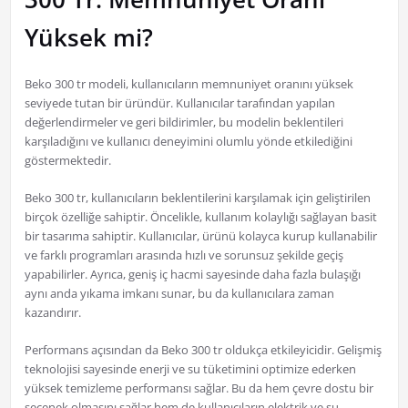
Yüksek mi?
Beko 300 tr modeli, kullanıcıların memnuniyet oranını yüksek
seviyede tutan bir üründür. Kullanıcılar tarafından yapılan
değerlendirmeler ve geri bildirimler, bu modelin beklentileri
karşıladığını ve kullanıcı deneyimini olumlu yönde etkilediğini
göstermektedir.
Beko 300 tr, kullanıcıların beklentilerini karşılamak için geliştirilen
birçok özelliğe sahiptir. Öncelikle, kullanım kolaylığı sağlayan basit
bir tasarıma sahiptir. Kullanıcılar, ürünü kolayca kurup kullanabilir
ve farklı programları arasında hızlı ve sorunsuz şekilde geçiş
yapabilirler. Ayrıca, geniş iç hacmi sayesinde daha fazla bulaşığı
aynı anda yıkama imkanı sunar, bu da kullanıcılara zaman
kazandırır.
Performans açısından da Beko 300 tr oldukça etkileyicidir. Gelişmiş
teknolojisi sayesinde enerji ve su tüketimini optimize ederken
yüksek temizleme performansı sağlar. Bu da hem çevre dostu bir
seçenek olmasını sağlar hem de kullanıcıların elektrik ve su