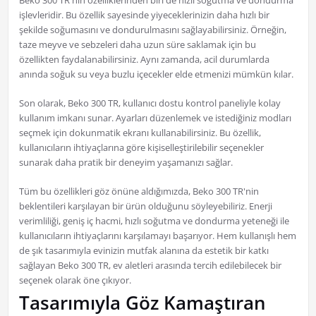
Beko 300 TR'nin özelliklerinden biri de hızlı soğutma ve dondurma
işlevleridir. Bu özellik sayesinde yiyeceklerinizin daha hızlı bir
şekilde soğumasını ve dondurulmasını sağlayabilirsiniz. Örneğin,
taze meyve ve sebzeleri daha uzun süre saklamak için bu
özellikten faydalanabilirsiniz. Aynı zamanda, acil durumlarda
anında soğuk su veya buzlu içecekler elde etmenizi mümkün kılar.
Son olarak, Beko 300 TR, kullanıcı dostu kontrol paneliyle kolay
kullanım imkanı sunar. Ayarları düzenlemek ve istediğiniz modları
seçmek için dokunmatik ekranı kullanabilirsiniz. Bu özellik,
kullanıcıların ihtiyaçlarına göre kişiselleştirilebilir seçenekler
sunarak daha pratik bir deneyim yaşamanızı sağlar.
Tüm bu özellikleri göz önüne aldığımızda, Beko 300 TR'nin
beklentileri karşılayan bir ürün olduğunu söyleyebiliriz. Enerji
verimliliği, geniş iç hacmi, hızlı soğutma ve dondurma yeteneği ile
kullanıcıların ihtiyaçlarını karşılamayı başarıyor. Hem kullanışlı hem
de şık tasarımıyla evinizin mutfak alanına da estetik bir katkı
sağlayan Beko 300 TR, ev aletleri arasında tercih edilebilecek bir
seçenek olarak öne çıkıyor.
Tasarımıyla Göz Kamaştıran