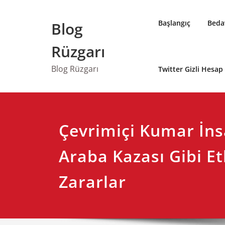
Skip
to
Başlangıç
Bedav
Blog
content
Rüzgarı
Blog Rüzgarı
Twitter Gizli Hesa
Çevrimiçi Kumar İnsa
Araba Kazası Gibi Et
Zararlar