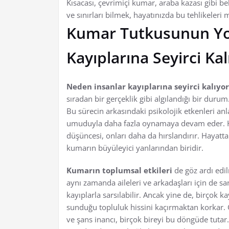
Kısacası, çevrimiçi kumar, araba kazası gibi b
ve sınırları bilmek, hayatınızda bu tehlikeler
Kumar Tutkusunun Yo
Kayıplarına Seyirci Kal
Neden insanlar kayıplarına seyirci kalıyor
sıradan bir gerçeklik gibi algılandığı bir duru
Bu sürecin arkasındaki psikolojik etkenleri anl
umuduyla daha fazla oynamaya devam eder. He
düşüncesi, onları daha da hırslandırır. Hay
kumarın büyüleyici yanlarından biridir.
Kumarın toplumsal etkileri
de göz ardı edil
aynı zamanda aileleri ve arkadaşları için de sa
kayıplarla sarsılabilir. Ancak yine de, birçok 
sunduğu topluluk hissini kaçırmaktan korkar. 
ve şans inancı, birçok bireyi bu döngüde tuta