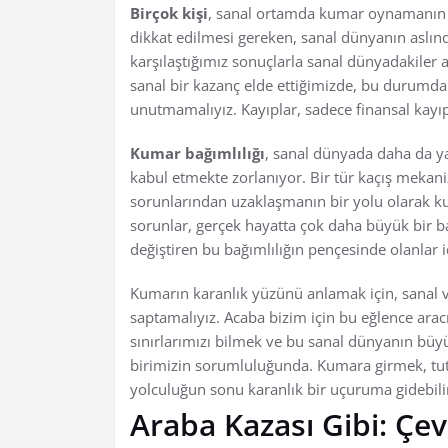
Birçok kişi
, sanal ortamda kumar oynamanın g
dikkat edilmesi gereken, sanal dünyanın aslında
karşılaştığımız sonuçlarla sanal dünyadakiler ar
sanal bir kazanç elde ettiğimizde, bu durumda 
unutmamalıyız. Kayıplar, sadece finansal kayıpl
Kumar bağımlılığı
, sanal dünyada daha da y
kabul etmekte zorlanıyor. Bir tür kaçış mekan
sorunlarından uzaklaşmanın bir yolu olarak ku
sorunlar, gerçek hayatta çok daha büyük bir ba
değiştiren bu bağımlılığın pençesinde olanlar i
Kumarın karanlık yüzünü anlamak için, sanal ve
saptamalıyız. Acaba bizim için bu eğlence arac
sınırlarımızı bilmek ve bu sanal dünyanın büy
birimizin sorumluluğunda. Kumara girmek, tutku
yolculuğun sonu karanlık bir uçuruma gidebili
Araba Kazası Gibi: Çe