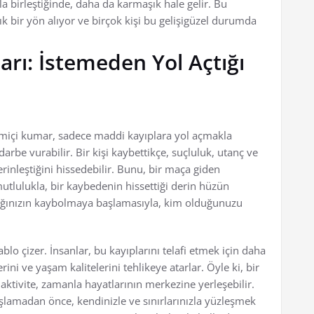
 birleştiğinde, daha da karmaşık hale gelir. Bu
bir yön alıyor ve birçok kişi bu gelişigüzel durumda
arı: İstemeden Yol Açtığı
imiçi kumar, sadece maddi kayıplara yol açmakla
arbe vurabilir. Bir kişi kaybettikçe, suçluluk, utanç ve
derinleştiğini hissedebilir. Bunu, bir maça giden
utlulukla, bir kaybedenin hissettiği derin hüzün
tığınızın kaybolmaya başlamasıyla, kim olduğunuzu
blo çizer. İnsanlar, bu kayıplarını telafi etmek için daha
erini ve yaşam kalitelerini tehlikeye atarlar. Öyle ki, bir
ktivite, zamanla hayatlarının merkezine yerleşebilir.
lamadan önce, kendinizle ve sınırlarınızla yüzleşmek