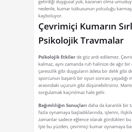
getirdiği duygusal yük, kazanan olma umuduyla
nedenle, kumar tutkusunun yolculuğu karmaşık 
kayboluyor.
Çevrimiçi Kumarın Sırl
Psikolojik Travmalar
Psikolojik Etkiler
de göz ardı edilemez. Çevr
kalmaz, aynı zamanda ruh halinize de ağır bir d
çaresizlik gibi duyguların âdeta bir delik gibi 
sporcunun başarılı bir oyun sonrası yaşadığı m
arasındaki uçurum gibi düşünebilirsiniz. Man
sorgulamak kaçınılmaz hale gelir.
Bağımlılığın Sonuçları
daha da karanlık bir ta
fazla oynamaya başladıklarında, işlerini, ilişkil
zamanlar sadece eğlence olarak gördükleri bu a
İşte bu yüzden, çevrimiçi kumar oynamaya baş