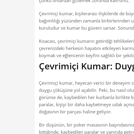
çünkü onlardan gizlemek zorunda kalırsınız.
Çevrimiçi kumar, kişilerarası ilişkilerde de büy
bağımlılığı yüzünden zamanla birbirlerinden uza
kuruludur ve kumar bu güveni sarsar. Sonunda, y
Kısacası, çevrimiçi kumarın getirdiği tehlikeler
çevrenizdeki herkesin hayatını etkileyen karmaş
koymak ve eğlencenin keyfini sağlıklı bir şeki
Çevrimiçi Kumar: Duy
Çevrimiçi kumar, heyecan verici bir deneyim 
duygu çöküşüne yol açabilir. Peki, bu nasıl olu
görünse de, kaybedilen her kurbanla birlikte bi
paralar, kişiyi bir daha kaybetmeye udak açmay
doğasının bir parçası haline geliyor.
Bir düşünün, bir poker masasının başındasınız
bittiğinde, kaybedilen paralar ve yanında getir