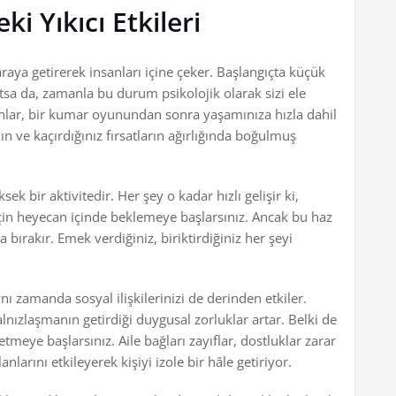
i Yıkıcı Etkileri
ya getirerek insanları içine çeker. Başlangıçta küçük
tsa da, zamanla bu durum psikolojik olarak sizi ele
runlar, bir kumar oyunundan sonra yaşamınıza hızla dahil
nın ve kaçırdığınız fırsatların ağırlığında boğulmuş
ek bir aktivitedir. Her şey o kadar hızlı gelişir ki,
için heyecan içinde beklemeye başlarsınız. Ancak bu haz
ırakır. Emek verdiğiniz, biriktirdiğiniz her şeyi
nı zamanda sosyal ilişkilerinizi de derinden etkiler.
alnızlaşmanın getirdiği duygusal zorluklar artar. Belki de
meye başlarsınız. Aile bağları zayıflar, dostluklar zarar
nlarını etkileyerek kişiyi izole bir hâle getiriyor.