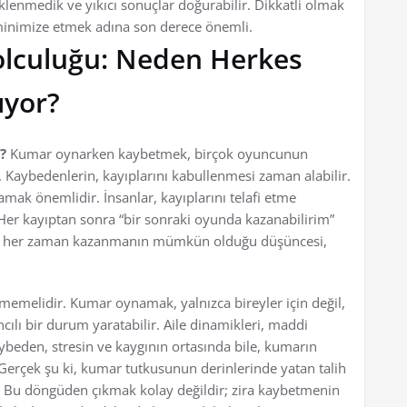
eklenmedik ve yıkıcı sonuçlar doğurabilir. Dikkatli olmak
i minimize etmek adına son derece önemli.
lculuğu: Neden Herkes
ıyor?
?
Kumar oynarken kaybetmek, birçok oyuncunun
m. Kaybedenlerin, kayıplarını kabullenmesi zaman alabilir.
amak önemlidir. İnsanlar, kayıplarını telafi etme
r kayıptan sonra “bir sonraki oyunda kazanabilirim”
atta her zaman kazanmanın mümkün olduğu düşüncesi,
memelidir. Kumar oynamak, yalnızca bireyler için değil,
ncılı bir durum yaratabilir. Aile dinamikleri, maddi
kaybeden, stresin ve kaygının ortasında bile, kumarın
Gerçek şu ki, kumar tutkusunun derinlerinde yatan talih
r. Bu döngüden çıkmak kolay değildir; zira kaybetmenin