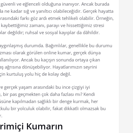
üvenli ve eğlenceli olduğuna inanıyor. Ancak burada
 ne kadar sığ ve yanıltıcı olabileceğidir. Gerçek hayatta
asındaki farkı göz ardı etmek tehlikeli olabilir. Örneğin,
kaybettiğimiz zamanı, parayı ve hissettiğimiz stresi
ar değildir; ruhsal ve sosyal kayıplar da dâhildir.
aygınlaşmış durumda. Bağımlılar, genellikle bu durumu
izması olarak görülen online kumar, gerçek dünya
llanılıyor. Ancak bu kaçışın sonunda ortaya çıkan
ş ağrısına dönüşebiliyor. Hayatlarımızın seyrini
çin kurtuluş yolu hiç de kolay değil.
 gerçek yaşam arasındaki bu ince çizgiyi iyi
ı, bir pas geçmekten çok daha fazlası mı? Kendi
üsüne kapılmadan sağlıklı bir denge kurmak, her
lu bir yolculuk olabilir, fakat dikkatli olmazsak bu
r.
vrimiçi Kumarın