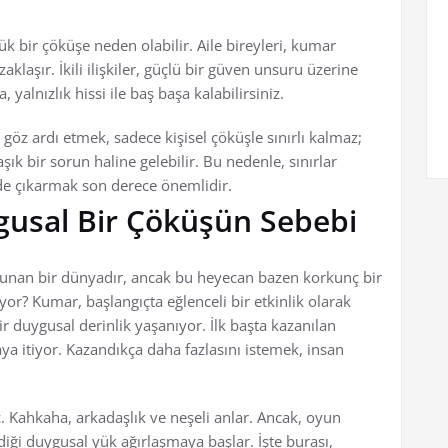
ük bir çöküşe neden olabilir. Aile bireyleri, kumar
klaşır. İkili ilişkiler, güçlü bir güven unsuru üzerine
alnızlık hissi ile baş başa kalabilirsiniz.
i göz ardı etmek, sadece kişisel çöküşle sınırlı kalmaz;
ık bir sorun haline gelebilir. Bu nedenle, sınırlar
lde çıkarmak son derece önemlidir.
gusal Bir Çöküşün Sebebi
sunan bir dünyadır, ancak bu heyecan bazen korkunç bir
yor? Kumar, başlangıçta eğlenceli bir etkinlik olarak
r duygusal derinlik yaşanıyor. İlk başta kazanılan
a itiyor. Kazandıkça daha fazlasını istemek, insan
. Kahkaha, arkadaşlık ve neşeli anlar. Ancak, oyun
diği duygusal yük ağırlaşmaya başlar. İşte burası,