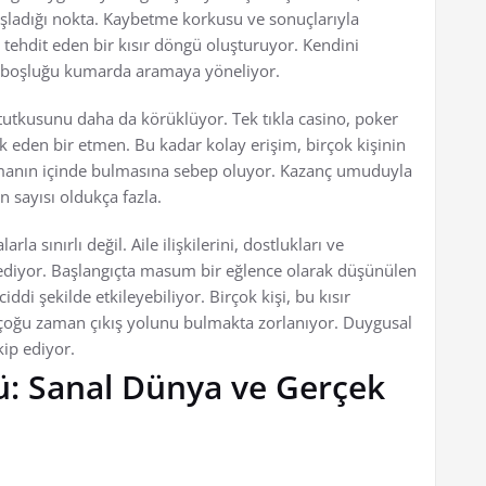
şladığı nokta. Kaybetme korkusu ve sonuçlarıyla
 tehdit eden bir kısır döngü oluşturuyor. Kendini
bu boşluğu kumarda aramaya yöneliyor.
 tutkusunu daha da körüklüyor. Tek tıkla casino, poker
ik eden bir etmen. Bu kadar kolay erişim, birçok kişinin
manın içinde bulmasına sebep oluyor. Kazanç umuduyla
 sayısı oldukça fazla.
a sınırlı değil. Aile ilişkilerini, dostlukları ve
ediyor. Başlangıçta masum bir eğlence olarak düşünülen
ddi şekilde etkileyebiliyor. Birçok kişi, bu kısır
 çoğu zaman çıkış yolunu bulmakta zorlanıyor. Duygusal
ip ediyor.
ü: Sanal Dünya ve Gerçek