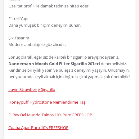
Özel tat profili ile damak tadınıza hitap eder.
Filtreli Yapı
Daha yumuşak bir içim deneyimi sunar.
Şık Tasarım
Modern ambalajı ile göz alıcıdır.
Sonuç olarak, eğer siz de kaliteli bir sigarillo arayışındaysanız,
Dannemann Moods Gold Filter Sigarillo 20’leri
denemelisiniz.
Kendinize bir iyilik yapın ve bu eşsiz deneyimi yaşayın. Unutmayın,
her yudumda keyif almak için doğru seçimi yapmak çok önemlidir!
Luvin Strawberry Sigarillo
Honeypuff Hydrostone Nemlendirme Taşı
El Rey Del Mundo Taínos 10’s Puro FREESHOP
Cuaba Apac Puro 10’s FREESHOP