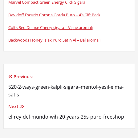
Marvel Compact Green Energy Click Sigara
Davidoff Escurio Corona Gorda Puro – 4’s Gift Pack
Colts Red Deluxe Cherry sigara – Vişne aromalı
Backwoods Honey Islak Puro Satın Al – Bal aromalı
Previous:
Yazı
520-2-ways-green-kalpli-sigara–mentol-yesil-elma-
gezinmesi
satis
Next:
el-rey-del-mundo-wih-20-years-25s-puro-freeshop