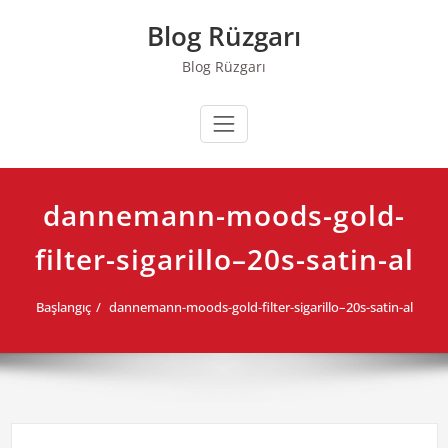
Skip
Blog Rüzgarı
to
content
Blog Rüzgarı
dannemann-moods-gold-
filter-sigarillo–20s-satin-al
Başlangıç
dannemann-moods-gold-filter-sigarillo–20s-satin-al