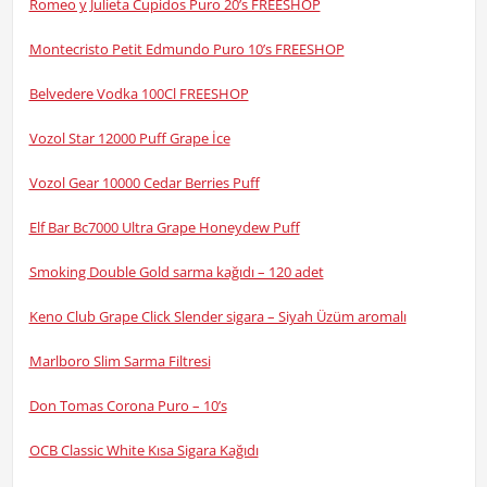
Romeo y Julieta Cupidos Puro 20’s FREESHOP
Montecristo Petit Edmundo Puro 10’s FREESHOP
Belvedere Vodka 100Cl FREESHOP
Vozol Star 12000 Puff Grape İce
Vozol Gear 10000 Cedar Berries Puff
Elf Bar Bc7000 Ultra Grape Honeydew Puff
Smoking Double Gold sarma kağıdı – 120 adet
Keno Club Grape Click Slender sigara – Siyah Üzüm aromalı
Marlboro Slim Sarma Filtresi
Don Tomas Corona Puro – 10’s
OCB Classic White Kısa Sigara Kağıdı