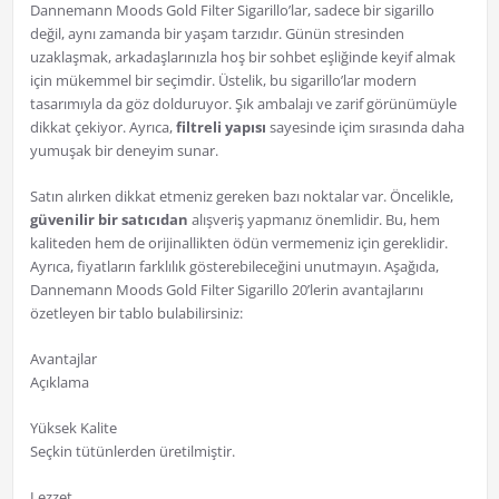
Dannemann Moods Gold Filter Sigarillo’lar, sadece bir sigarillo
değil, aynı zamanda bir yaşam tarzıdır. Günün stresinden
uzaklaşmak, arkadaşlarınızla hoş bir sohbet eşliğinde keyif almak
için mükemmel bir seçimdir. Üstelik, bu sigarillo’lar modern
tasarımıyla da göz dolduruyor. Şık ambalajı ve zarif görünümüyle
dikkat çekiyor. Ayrıca,
filtreli yapısı
sayesinde içim sırasında daha
yumuşak bir deneyim sunar.
Satın alırken dikkat etmeniz gereken bazı noktalar var. Öncelikle,
güvenilir bir satıcıdan
alışveriş yapmanız önemlidir. Bu, hem
kaliteden hem de orijinallikten ödün vermemeniz için gereklidir.
Ayrıca, fiyatların farklılık gösterebileceğini unutmayın. Aşağıda,
Dannemann Moods Gold Filter Sigarillo 20’lerin avantajlarını
özetleyen bir tablo bulabilirsiniz:
Avantajlar
Açıklama
Yüksek Kalite
Seçkin tütünlerden üretilmiştir.
Lezzet