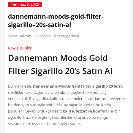
Temmuz 6, 2025
dannemann-moods-gold-filter-
sigarillo–20s-satin-al
Yazar:
admin
kategorisi
Uncategorized
Raw Tütünler
Dannemann Moods Gold
Filter Sigarillo 20’s Satın Al
Bu makalede,
Dannemann Moods Gold Filter Sigarillo 20’lerin
özellikleri, avantajları ve satın alma ipuçları hakkında bilgi
verilecektir. Bu sigarillo, kaliteli malzemelerle hazırlanmış, benzersiz
bir deneyim sunmaktadır. Peki, bu sigarillo neden bu kadar
popüler? Cevabı oldukça basit:
kalite
,
lezzet
ve
konfor
! Her bir
sigarillo, titizlikle seçilmiş tütünlerden oluşur ve bu da içim
sırasında size eşsiz bir tat deneyimi sunar.