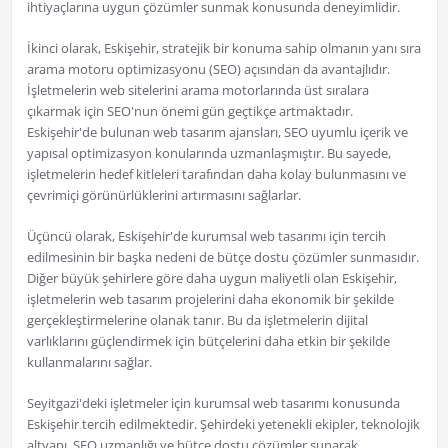
ihtiyaçlarına uygun çözümler sunmak konusunda deneyimlidir.
İkinci olarak, Eskişehir, stratejik bir konuma sahip olmanın yanı sıra
arama motoru optimizasyonu (SEO) açısından da avantajlıdır.
İşletmelerin web sitelerini arama motorlarında üst sıralara
çıkarmak için SEO'nun önemi gün geçtikçe artmaktadır.
Eskişehir'de bulunan web tasarım ajansları, SEO uyumlu içerik ve
yapısal optimizasyon konularında uzmanlaşmıştır. Bu sayede,
işletmelerin hedef kitleleri tarafından daha kolay bulunmasını ve
çevrimiçi görünürlüklerini artırmasını sağlarlar.
Üçüncü olarak, Eskişehir'de kurumsal web tasarımı için tercih
edilmesinin bir başka nedeni de bütçe dostu çözümler sunmasıdır.
Diğer büyük şehirlere göre daha uygun maliyetli olan Eskişehir,
işletmelerin web tasarım projelerini daha ekonomik bir şekilde
gerçekleştirmelerine olanak tanır. Bu da işletmelerin dijital
varlıklarını güçlendirmek için bütçelerini daha etkin bir şekilde
kullanmalarını sağlar.
Seyitgazi'deki işletmeler için kurumsal web tasarımı konusunda
Eskişehir tercih edilmektedir. Şehirdeki yetenekli ekipler, teknolojik
altyapı, SEO uzmanlığı ve bütçe dostu çözümler sunarak