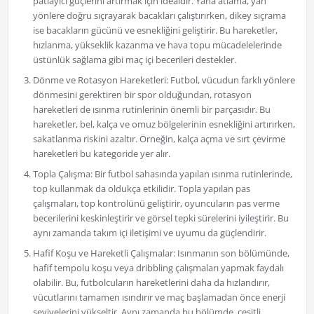
patlayıcı güçlerini artırmak için idealdir. Yana atlama, yan
yönlere doğru sıçrayarak bacakları çalıştırırken, dikey sıçrama
ise bacakların gücünü ve esnekliğini geliştirir. Bu hareketler,
hızlanma, yükseklik kazanma ve hava topu mücadelelerinde
üstünlük sağlama gibi maç içi becerileri destekler.
Dönme ve Rotasyon Hareketleri: Futbol, vücudun farklı yönlere
dönmesini gerektiren bir spor olduğundan, rotasyon
hareketleri de ısınma rutinlerinin önemli bir parçasıdır. Bu
hareketler, bel, kalça ve omuz bölgelerinin esnekliğini artırırken,
sakatlanma riskini azaltır. Örneğin, kalça açma ve sırt çevirme
hareketleri bu kategoride yer alır.
Topla Çalışma: Bir futbol sahasında yapılan ısınma rutinlerinde,
top kullanmak da oldukça etkilidir. Topla yapılan pas
çalışmaları, top kontrolünü geliştirir, oyuncuların pas verme
becerilerini keskinleştirir ve görsel tepki sürelerini iyileştirir. Bu
aynı zamanda takım içi iletişimi ve uyumu da güçlendirir.
Hafif Koşu ve Hareketli Çalışmalar: Isınmanın son bölümünde,
hafif tempolu koşu veya dribbling çalışmaları yapmak faydalı
olabilir. Bu, futbolcuların hareketlerini daha da hızlandırır,
vücutlarını tamamen ısındırır ve maç başlamadan önce enerji
seviyelerini yükseltir. Aynı zamanda bu bölümde, çeşitli