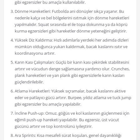
gibi egzersizler bu amaçla kullanılabilir.
Dönme Hareketleri: Futbolda ani dönüşler sıkça yaşanır. Bu
nedenle kalça ve bel bölgelerini ısıtmak için dönme hareketleri
yapılmalıdır. Squat sırasında el ile topa dokunma ya da köprü
kurma egzersizleri gibi hareketler dönme yeteneğini geliştirir.
Yüksek Diz Kaldırma: Hızlı adımlarla yerdeki her adımda dizleri
mümkün olduğunca yukarı kaldırmak, bacak kaslarını ısıtır ve
koordinasyonu artırır.
Karın Kası Çalışmaları: Güçlü bir karın kası çekirdek stabilitesini
artırır ve vücudun denge sağlamasına yardımcı olur. Crunches,
plank hareketleri ve yan plank gibi egzersizlerle karın kasları
güçlendirilebilir.
Atlama Hareketleri: Yüksek sıçramalar, bacak kaslarını aktive
eder ve patlayıcı gücü artırır. Burpee, yıldız atlama ve tuck jump
gibi egzersizler bu amaçla yapılabilir.
İncline Push-up: Omuz, göğüs ve kol kaslarının güçlenmesi için
eğimli push-up hareketi yapılabilir. Bu egzersiz, üst vücut
gücünü artırır ve top kontrolünü iyileştirir.
Ara Sprints: Kısa mesafeli sürat koşuları, genel dayanıklılığı