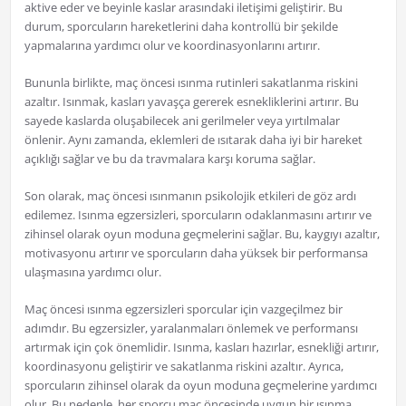
aktive eder ve beyinle kaslar arasındaki iletişimi geliştirir. Bu
durum, sporcuların hareketlerini daha kontrollü bir şekilde
yapmalarına yardımcı olur ve koordinasyonlarını artırır.
Bununla birlikte, maç öncesi ısınma rutinleri sakatlanma riskini
azaltır. Isınmak, kasları yavaşça gererek esnekliklerini artırır. Bu
sayede kaslarda oluşabilecek ani gerilmeler veya yırtılmalar
önlenir. Aynı zamanda, eklemleri de ısıtarak daha iyi bir hareket
açıklığı sağlar ve bu da travmalara karşı koruma sağlar.
Son olarak, maç öncesi ısınmanın psikolojik etkileri de göz ardı
edilemez. Isınma egzersizleri, sporcuların odaklanmasını artırır ve
zihinsel olarak oyun moduna geçmelerini sağlar. Bu, kaygıyı azaltır,
motivasyonu artırır ve sporcuların daha yüksek bir performansa
ulaşmasına yardımcı olur.
Maç öncesi ısınma egzersizleri sporcular için vazgeçilmez bir
adımdır. Bu egzersizler, yaralanmaları önlemek ve performansı
artırmak için çok önemlidir. Isınma, kasları hazırlar, esnekliği artırır,
koordinasyonu geliştirir ve sakatlanma riskini azaltır. Ayrıca,
sporcuların zihinsel olarak da oyun moduna geçmelerine yardımcı
olur. Bu nedenle, her sporcu maç öncesinde uygun bir ısınma