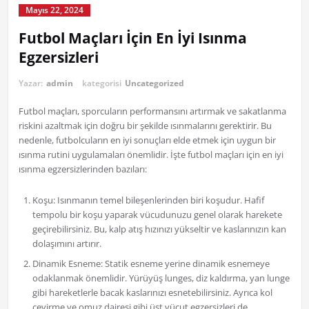
Mayıs 22, 2024
Futbol Maçları İçin En İyi Isınma
Egzersizleri
Yazar:
admin
kategorisi
Uncategorized
Futbol maçları, sporcuların performansını artırmak ve sakatlanma
riskini azaltmak için doğru bir şekilde ısınmalarını gerektirir. Bu
nedenle, futbolcuların en iyi sonuçları elde etmek için uygun bir
ısınma rutini uygulamaları önemlidir. İşte futbol maçları için en iyi
ısınma egzersizlerinden bazıları:
Koşu: Isınmanın temel bileşenlerinden biri koşudur. Hafif
tempolu bir koşu yaparak vücudunuzu genel olarak harekete
geçirebilirsiniz. Bu, kalp atış hızınızı yükseltir ve kaslarınızın kan
dolaşımını artırır.
Dinamik Esneme: Statik esneme yerine dinamik esnemeye
odaklanmak önemlidir. Yürüyüş lunges, diz kaldırma, yan lunge
gibi hareketlerle bacak kaslarınızı esnetebilirsiniz. Ayrıca kol
çevirme ve omuz dairesi gibi üst vücut egzersizleri de