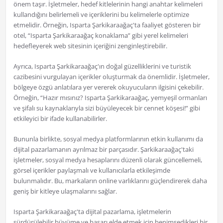
önem taşır. İşletmeler, hedef kitlelerinin hangi anahtar kelimeleri
kullandığını belirlemeli ve içeriklerini bu kelimelerle optimize
etmelidir. Örneğin, Isparta Şarkikaraağaç'ta faaliyet gösteren bir
otel, “Isparta Şarkikaraağaç konaklama” gibi yerel kelimeleri
hedefleyerek web sitesinin içeriğini zenginleştirebilir.
Ayrıca, Isparta Şarkikaraağaç'ın doğal güzelliklerini ve turistik
cazibesini vurgulayan içerikler oluşturmak da önemlidir. İşletmeler,
bölgeye özgü anlatılara yer vererek okuyucuların ilgisini çekebilir.
Örneğin, “Hazır mısınız? Isparta Şarkikaraağaç, yemyeşil ormanları
ve şifalı su kaynaklarıyla sizi büyüleyecek bir cennet köşesi!” gibi
etkileyici bir ifade kullanabilirler.
Bununla birlikte, sosyal medya platformlarının etkin kullanımı da
dijital pazarlamanın ayrılmaz bir parçasıdır. Şarkikaraağaç'taki
işletmeler, sosyal medya hesaplarını düzenli olarak güncellemeli,
görsel içerikler paylaşmalı ve kullanıcılarla etkileşimde
bulunmalıdır. Bu, markaların online varlıklarını güçlendirerek daha
geniş bir kitleye ulaşmalarını sağlar.
Isparta Şarkikaraağaç'ta dijital pazarlama, işletmelerin
sürdürülebilir büyüme ve başarı elde etmek için benimsedikleri bir