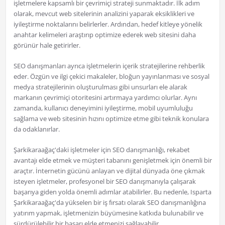
işletmelere kapsamlı bir çevrimiçi strateji sunmaktadır. İlk adım
olarak, mevcut web sitelerinin analizini yaparak eksiklikleri ve
iyileştirme noktalarını belirlerler. Ardından, hedef kitleye yönelik
anahtar kelimeleri araştırıp optimize ederek web sitesini daha
görünür hale getirirler.
SEO danışmanları ayrıca işletmelerin içerik stratejilerine rehberlik
eder. Özgün ve ilgi çekici makaleler, bloğun yayınlanması ve sosyal
medya stratejilerinin oluşturulması gibi unsurları ele alarak
markanın çevrimiçi otoritesini artırmaya yardımcı olurlar. Aynı
zamanda, kullanıcı deneyimini iyileştirme, mobil uyumluluğu
sağlama ve web sitesinin hızını optimize etme gibi teknik konulara
da odaklanırlar.
Şarkikaraağaç'daki işletmeler için SEO danışmanlığı, rekabet
avantajı elde etmek ve müşteri tabanını genişletmek için önemli bir
araçtır. İnternetin gücünü anlayan ve dijital dünyada öne çıkmak
isteyen işletmeler, profesyonel bir SEO danışmanıyla çalışarak
başarıya giden yolda önemli adımlar atabilirler. Bu nedenle, Isparta
Şarkikaraağaç'da yükselen bir iş fırsatı olarak SEO danışmanlığına
yatırım yapmak, işletmenizin büyümesine katkıda bulunabilir ve
sürdürülebilir bir başarı elde etmenizi sağlayabilir.