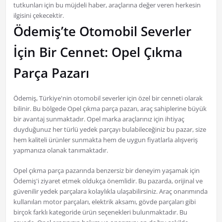
tutkunları için bu müjdeli haber, araçlarına değer veren herkesin
ilgisini çekecektir.
Ödemiş’te Otomobil Severler
İçin Bir Cennet: Opel Çıkma
Parça Pazarı
Ödemiş, Türkiye'nin otomobil severler için özel bir cenneti olarak
bilinir. Bu bölgede Opel çıkma parça pazarı, araç sahiplerine büyük
bir avantaj sunmaktadır. Opel marka araçlarınız için ihtiyaç
duyduğunuz her türlü yedek parçayı bulabileceğiniz bu pazar, size
hem kaliteli ürünler sunmakta hem de uygun fiyatlarla alışveriş
yapmanıza olanak tanımaktadır.
Opel çıkma parça pazarında benzersiz bir deneyim yaşamak için
Ödemiş'i ziyaret etmek oldukça önemlidir. Bu pazarda, orijinal ve
güvenilir yedek parçalara kolaylıkla ulaşabilirsiniz. Araç onarımında
kullanılan motor parçaları, elektrik aksamı, gövde parçaları gibi
birçok farklı kategoride ürün seçenekleri bulunmaktadır. Bu