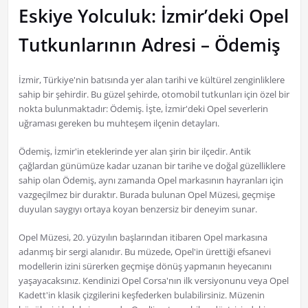
Eskiye Yolculuk: İzmir’deki Opel
Tutkunlarının Adresi – Ödemiş
İzmir, Türkiye'nin batısında yer alan tarihi ve kültürel zenginliklere
sahip bir şehirdir. Bu güzel şehirde, otomobil tutkunları için özel bir
nokta bulunmaktadır: Ödemiş. İşte, İzmir'deki Opel severlerin
uğraması gereken bu muhteşem ilçenin detayları.
Ödemiş, İzmir'in eteklerinde yer alan şirin bir ilçedir. Antik
çağlardan günümüze kadar uzanan bir tarihe ve doğal güzelliklere
sahip olan Ödemiş, aynı zamanda Opel markasının hayranları için
vazgeçilmez bir duraktır. Burada bulunan Opel Müzesi, geçmişe
duyulan saygıyı ortaya koyan benzersiz bir deneyim sunar.
Opel Müzesi, 20. yüzyılın başlarından itibaren Opel markasına
adanmış bir sergi alanıdır. Bu müzede, Opel'in ürettiği efsanevi
modellerin izini sürerken geçmişe dönüş yapmanın heyecanını
yaşayacaksınız. Kendinizi Opel Corsa'nın ilk versiyonunu veya Opel
Kadett'in klasik çizgilerini keşfederken bulabilirsiniz. Müzenin