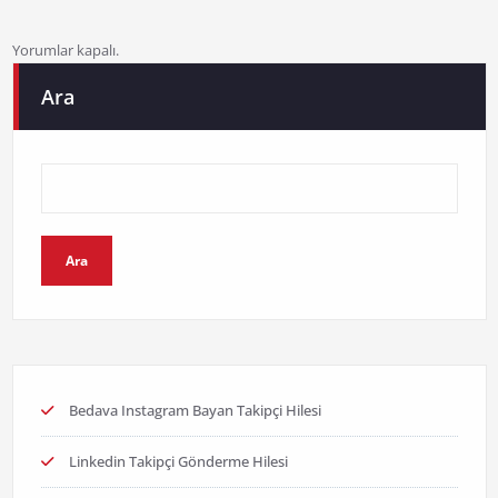
Yorumlar kapalı.
Ara
Ara
Bedava Instagram Bayan Takipçi Hilesi
Linkedin Takipçi Gönderme Hilesi