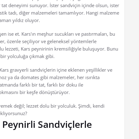
ir tat deneyimi sunuyor. İster sandviçin içinde olsun, ister
ristik tadı, diğer malzemeleri tamamlıyor. Hangi malzeme
zaman yıldız oluyor.
eşen ise et. Kars'ın meşhur sucukları ve pastırmaları, bu
ler, özenle seçiliyor ve geleneksel yöntemlerle
lu lezzeti, Kars peynirinin kremsiliğiyle buluşuyor. Bunu
bir yolculuğa çıkmak gibi.
 Kars gravyerli sandviçlerin içine eklenen yeşillikler ve
noz ya da domates gibi malzemeler, her ısırıkta
atmanda farklı bir tat, farklı bir doku ile
 lokmasını bir keşfe dönüştürüyor.
yemek değil; lezzet dolu bir yolculuk. Şimdi, kendi
ekliyorsunuz?
 Peynirli Sandviçlerle