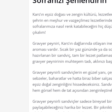
Sofranızı Şenlendirin
Kars’ın eşsiz doğası ve zengin kültürü, lezzetle
şehrin en meşhur ve vazgeçilmez lezzetlerinden 
sofralarımıza nasıl renk katabileceğini hiç dü
çıkalım!
Gravyer peyniri, Kars’ın dağlarında otlayan in
aroması vardır. Sıcak bir yaz gününde ya da so
hazırlanan bir sandviç, tam bir lezzet patlam
gravyer peynirinin muhteşem tadı, aklınızı baş
Gravyer peynirli sandviçlerin en güzel yanı, çeşitl
sebzeler, baharatlar ve hatta biraz biber salças
eşsiz doğal zenginliğini hissedeceksiniz. Sandvi
hem görsel hem de tat açısından zenginleştirebi
Gravyer peynirli sandviçler sadece bireysel bir
paylaşabileceğiniz harika bir lezzet. Bir pikni