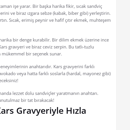
aman işe yarar. Bir başka harika fikir, sıcak sandviç
ini ve biraz ızgara sebze (kabak, biber gibi) yerleştirin.
artın. Sıcak, erimiş peynir ve hafif çıtır ekmek, muhteşem
 harika bir denge kurabilir. Bir dilim ekmek üzerine ince
s gravyeri ve biraz ceviz serpin. Bu tatlı-tuzlu
çin mükemmel bir seçenek sunar.
deneyimlerinin anahtarıdır. Kars gravyerini farklı
vokado veya hatta farklı soslarla (hardal, mayonez gibi)
eceksiniz!
amanda lezzet dolu sandviçler yaratmanın anahtarı.
nutulmaz bir tat bırakacak!
ars Gravyeriyle Hızla