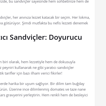
iğinizde, bu sandviçler sayesinde hem sohbetinize hem de
ndviçler, her anınıza lezzet katacak bir seçim. Her lokma,
aya götürüyor. Şimdi mutfakta bu nefis lezzeti denemek
tıcı Sandviçler: Doyurucu
n biri olarak, hem lezzetiyle hem de dokusuyla
iz peyniri kullanarak ne gibi yaratıcı sandviçler
tarifler için bazı ilham verici fikirler!
lerde harika bir uyum sağlıyor. Bir dilim tam buğday
sürün. Üzerine ince dilimlenmiş domates ve taze nane
Kars gravyerini yerleştirin. Hem renkli hem de besleyici