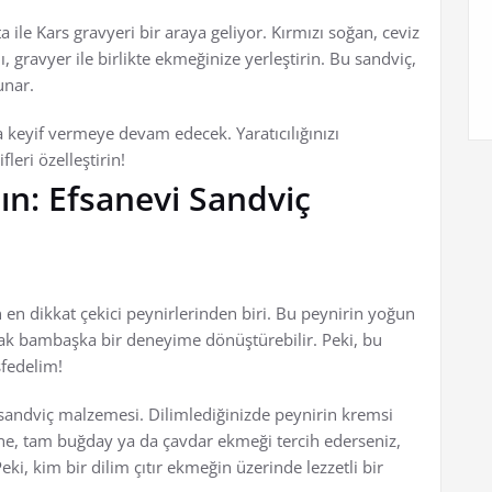
ta ile Kars gravyeri bir araya geliyor. Kırmızı soğan, ceviz
, gravyer ile birlikte ekmeğinize yerleştirin. Bu sandviç,
unar.
da keyif vermeye devam edecek. Yaratıcılığınızı
eri özelleştirin!
ın: Efsanevi Sandviç
 en dikkat çekici peynirlerinden biri. Bu peynirin yoğun
arak bambaşka bir deneyime dönüştürebilir. Peki, bu
şfedelim!
sandviç malzemesi. Dilimlediğinizde peynirin kremsi
ine, tam buğday ya da çavdar ekmeği tercih ederseniz,
ki, kim bir dilim çıtır ekmeğin üzerinde lezzetli bir