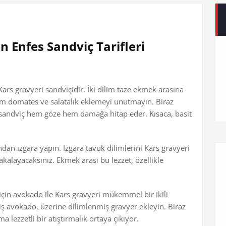
n Enfes Sandviç Tarifleri
k Kars gravyeri sandviçidir. İki dilim taze ekmek arasına
im domates ve salatalık eklemeyi unutmayın. Biraz
 sandviç hem göze hem damağa hitap eder. Kısaca, basit
an ızgara yapın. Izgara tavuk dilimlerini Kars gravyeri
layacaksınız. Ekmek arası bu lezzet, özellikle
için avokado ile Kars gravyeri mükemmel bir ikili
iş avokado, üzerine dilimlenmiş gravyer ekleyin. Biraz
ma lezzetli bir atıştırmalık ortaya çıkıyor.