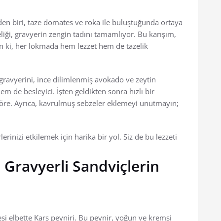
den biri, taze domates ve roka ile buluştuğunda ortaya
eliği, gravyerin zengin tadını tamamlıyor. Bu karışım,
n ki, her lokmada hem lezzet hem de tazelik
gravyerini, ince dilimlenmiş avokado ve zeytin
em de besleyici. İşten geldikten sonra hızlı bir
e göre. Ayrıca, kavrulmuş sebzeler eklemeyi unutmayın;
lerinizi etkilemek için harika bir yol. Siz de bu lezzeti
 Gravyerli Sandviçlerin
si elbette Kars peyniri. Bu peynir, yoğun ve kremsi