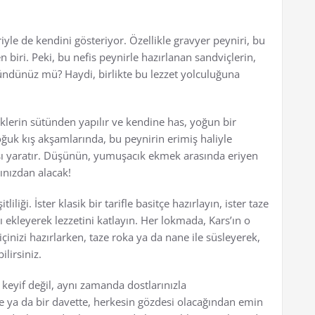
riyle de kendini gösteriyor. Özellikle gravyer peyniri, bu
biri. Peki, bu nefis peynirle hazırlanan sandviçlerin,
şündünüz mü? Haydi, birlikte bu lezzet yolculuğuna
eklerin sütünden yapılır ve kendine has, yoğun bir
ğuk kış akşamlarında, bu peynirin erimiş haliyle
ası yaratır. Düşünün, yumuşacık ekmek arasında eriyen
ınızdan alacak!
iliği. İster klasik bir tarifle basitçe hazırlayın, ister taze
ı ekleyerek lezzetini katlayın. Her lokmada, Kars’ın o
çinizi hazırlarken, taze roka ya da nane ile süsleyerek,
lirsiniz.
 keyif değil, aynı zamanda dostlarınızla
kte ya da bir davette, herkesin gözdesi olacağından emin