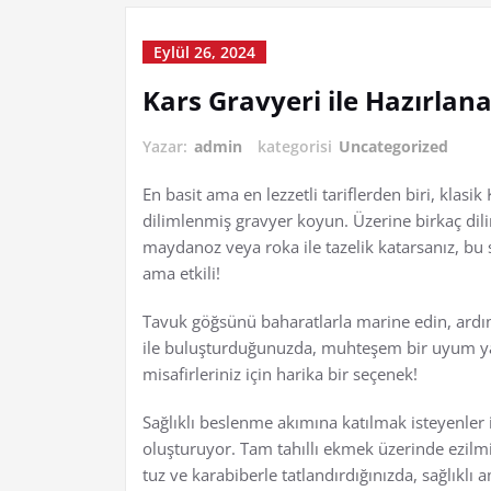
Eylül 26, 2024
Kars Gravyeri ile Hazırlana
Yazar:
admin
kategorisi
Uncategorized
En basit ama en lezzetli tariflerden biri, klasi
dilimlenmiş gravyer koyun. Üzerine birkaç dil
maydanoz veya roka ile tazelik katarsanız, bu
ama etkili!
Tavuk göğsünü baharatlarla marine edin, ardınd
ile buluşturduğunuzda, muhteşem bir uyum yaka
misafirleriniz için harika bir seçenek!
Sağlıklı beslenme akımına katılmak isteyenler 
oluşturuyor. Tam tahıllı ekmek üzerinde ezilm
tuz ve karabiberle tatlandırdığınızda, sağlıklı a