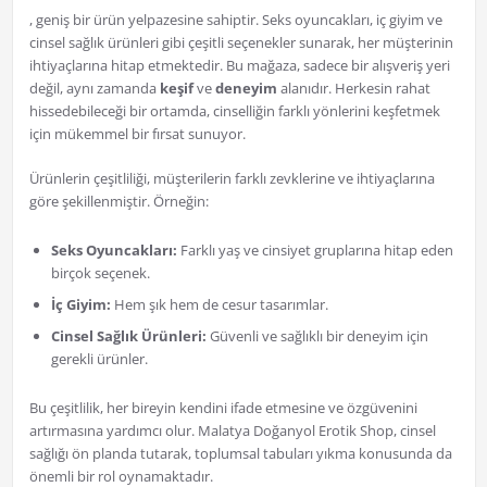
, geniş bir ürün yelpazesine sahiptir. Seks oyuncakları, iç giyim ve
cinsel sağlık ürünleri gibi çeşitli seçenekler sunarak, her müşterinin
ihtiyaçlarına hitap etmektedir. Bu mağaza, sadece bir alışveriş yeri
değil, aynı zamanda
keşif
ve
deneyim
alanıdır. Herkesin rahat
hissedebileceği bir ortamda, cinselliğin farklı yönlerini keşfetmek
için mükemmel bir fırsat sunuyor.
Ürünlerin çeşitliliği, müşterilerin farklı zevklerine ve ihtiyaçlarına
göre şekillenmiştir. Örneğin:
Seks Oyuncakları:
Farklı yaş ve cinsiyet gruplarına hitap eden
birçok seçenek.
İç Giyim:
Hem şık hem de cesur tasarımlar.
Cinsel Sağlık Ürünleri:
Güvenli ve sağlıklı bir deneyim için
gerekli ürünler.
Bu çeşitlilik, her bireyin kendini ifade etmesine ve özgüvenini
artırmasına yardımcı olur. Malatya Doğanyol Erotik Shop, cinsel
sağlığı ön planda tutarak, toplumsal tabuları yıkma konusunda da
önemli bir rol oynamaktadır.