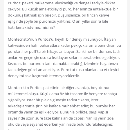
Puritos' paketi, mükemmel akışkanlığı ve dengeli tadıyla dikkat
çekiyor. Bu küçük ama etkileyici puro, her anınıza entelektüel bir
dokunuş katmak için birebir. Düşünsenize, bir fincan kahve
eşliğinde şöyle bir puronuzu yaktınız. O anı yıllar sonra bile
hatırlamak istemez misiniz?
Montecristo'nun Puritos'u, keyifli bir deneyim sunuyor. İtalyan
kahvesinden hafif baharatlara kadar pek çok aroma barındıran bu
purolar, her puff'ta bir hikaye anlatıyor. Sanki her bir duman, tatlı
anıları ve geçmişin usulca fısıldayan sırlarını beraberinde getiriyor.
Kısacası, bu puronun tadı, damakta bıraktığı izlenimle hayatınıza
tada değen güzel anlar ekliyor. Puro tutkusu olanlar, bu etkileyici
deneyimi asla kaçırmak istemeyeceklerdir.
Montecristo Puritos paketinin bir diğer avantajı, boyutunun
mükemmel oluşu. Küçük ama öz bir tasarım ile her yere rahatça
sığabiliyor. İster bir plajda güneşin tadını çıkarın, ister
arkadaşlarınızla şirin bir kafede muhabbet edin; bu purolar her
ortamda yanınıza eşlik ediyor. Bununla birlikte, sargı yapısı
sayesinde uzun süre taze kalmaları da cabası. Yani iş yerinizde,
okulda veya seyahat ederken yanınızda bulundurabileceğiniz