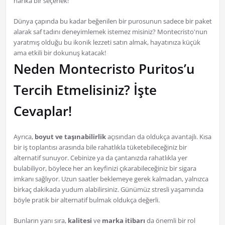
harika bir seçenek!
Dünya çapında bu kadar beğenilen bir purosunun sadece bir paket
alarak saf tadını deneyimlemek istemez misiniz? Montecristo'nun
yaratmış olduğu bu ikonik lezzeti satın almak, hayatınıza küçük
ama etkili bir dokunuş katacak!
Neden Montecristo Puritos’u
Tercih Etmelisiniz? İşte
Cevaplar!
Ayrıca,
boyut ve taşınabilirlik
açısından da oldukça avantajlı. Kısa
bir iş toplantısı arasında bile rahatlıkla tüketebileceğiniz bir
alternatif sunuyor. Cebinize ya da çantanızda rahatlıkla yer
bulabiliyor, böylece her an keyfinizi çıkarabileceğiniz bir sigara
imkanı sağlıyor. Uzun saatler beklemeye gerek kalmadan, yalnızca
birkaç dakikada yudum alabilirsiniz. Günümüz stresli yaşamında
böyle pratik bir alternatif bulmak oldukça değerli.
Bunların yanı sıra,
kalitesi
ve
marka itibarı
da önemli bir rol