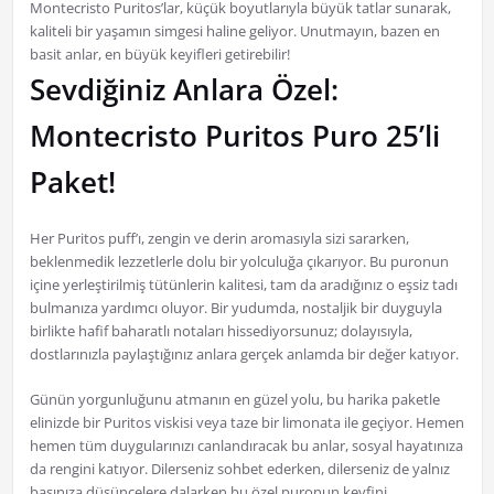
Montecristo Puritos’lar, küçük boyutlarıyla büyük tatlar sunarak,
kaliteli bir yaşamın simgesi haline geliyor. Unutmayın, bazen en
basit anlar, en büyük keyifleri getirebilir!
Sevdiğiniz Anlara Özel:
Montecristo Puritos Puro 25’li
Paket!
Her Puritos puff’ı, zengin ve derin aromasıyla sizi sararken,
beklenmedik lezzetlerle dolu bir yolculuğa çıkarıyor. Bu puronun
içine yerleştirilmiş tütünlerin kalitesi, tam da aradığınız o eşsiz tadı
bulmanıza yardımcı oluyor. Bir yudumda, nostaljik bir duyguyla
birlikte hafif baharatlı notaları hissediyorsunuz; dolayısıyla,
dostlarınızla paylaştığınız anlara gerçek anlamda bir değer katıyor.
Günün yorgunluğunu atmanın en güzel yolu, bu harika paketle
elinizde bir Puritos viskisi veya taze bir limonata ile geçiyor. Hemen
hemen tüm duygularınızı canlandıracak bu anlar, sosyal hayatınıza
da rengini katıyor. Dilerseniz sohbet ederken, dilerseniz de yalnız
başınıza düşüncelere dalarken bu özel puronun keyfini