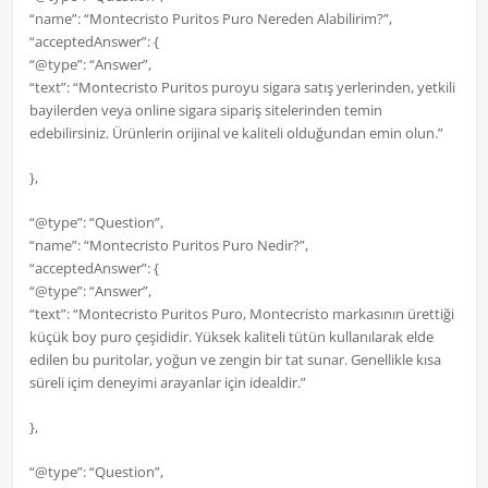
“name”: “Montecristo Puritos Puro Nereden Alabilirim?”,
“acceptedAnswer”: {
“@type”: “Answer”,
“text”: “Montecristo Puritos puroyu sigara satış yerlerinden, yetkili
bayilerden veya online sigara sipariş sitelerinden temin
edebilirsiniz. Ürünlerin orijinal ve kaliteli olduğundan emin olun.”
},
“@type”: “Question”,
“name”: “Montecristo Puritos Puro Nedir?”,
“acceptedAnswer”: {
“@type”: “Answer”,
“text”: “Montecristo Puritos Puro, Montecristo markasının ürettiği
küçük boy puro çeşididir. Yüksek kaliteli tütün kullanılarak elde
edilen bu puritolar, yoğun ve zengin bir tat sunar. Genellikle kısa
süreli içim deneyimi arayanlar için idealdir.”
},
“@type”: “Question”,