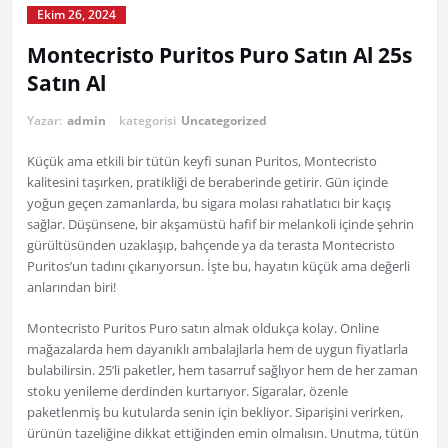
Ekim 26, 2024
Montecristo Puritos Puro Satın Al 25s
Satın Al
Yazar:
admin
kategorisi
Uncategorized
Küçük ama etkili bir tütün keyfi sunan Puritos, Montecristo
kalitesini taşırken, pratikliği de beraberinde getirir. Gün içinde
yoğun geçen zamanlarda, bu sigara molası rahatlatıcı bir kaçış
sağlar. Düşünsene, bir akşamüstü hafif bir melankoli içinde şehrin
gürültüsünden uzaklaşıp, bahçende ya da terasta Montecristo
Puritos’un tadını çıkarıyorsun. İşte bu, hayatın küçük ama değerli
anlarından biri!
Montecristo Puritos Puro satın almak oldukça kolay. Online
mağazalarda hem dayanıklı ambalajlarla hem de uygun fiyatlarla
bulabilirsin. 25’li paketler, hem tasarruf sağlıyor hem de her zaman
stoku yenileme derdinden kurtarıyor. Sigaralar, özenle
paketlenmiş bu kutularda senin için bekliyor. Siparişini verirken,
ürünün tazeliğine dikkat ettiğinden emin olmalısın. Unutma, tütün