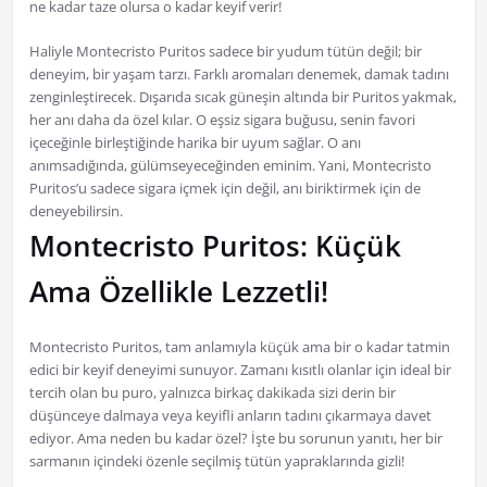
ne kadar taze olursa o kadar keyif verir!
Haliyle Montecristo Puritos sadece bir yudum tütün değil; bir
deneyim, bir yaşam tarzı. Farklı aromaları denemek, damak tadını
zenginleştirecek. Dışarıda sıcak güneşin altında bir Puritos yakmak,
her anı daha da özel kılar. O eşsiz sigara buğusu, senin favori
içeceğinle birleştiğinde harika bir uyum sağlar. O anı
anımsadığında, gülümseyeceğinden eminim. Yani, Montecristo
Puritos’u sadece sigara içmek için değil, anı biriktirmek için de
deneyebilirsin.
Montecristo Puritos: Küçük
Ama Özellikle Lezzetli!
Montecristo Puritos, tam anlamıyla küçük ama bir o kadar tatmin
edici bir keyif deneyimi sunuyor. Zamanı kısıtlı olanlar için ideal bir
tercih olan bu puro, yalnızca birkaç dakikada sizi derin bir
düşünceye dalmaya veya keyifli anların tadını çıkarmaya davet
ediyor. Ama neden bu kadar özel? İşte bu sorunun yanıtı, her bir
sarmanın içindeki özenle seçilmiş tütün yapraklarında gizli!