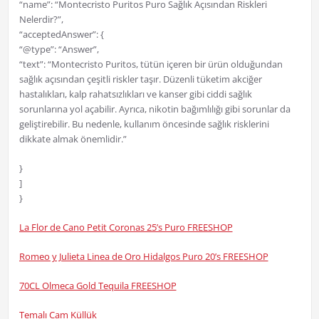
“name”: “Montecristo Puritos Puro Sağlık Açısından Riskleri
Nelerdir?”,
“acceptedAnswer”: {
“@type”: “Answer”,
“text”: “Montecristo Puritos, tütün içeren bir ürün olduğundan
sağlık açısından çeşitli riskler taşır. Düzenli tüketim akciğer
hastalıkları, kalp rahatsızlıkları ve kanser gibi ciddi sağlık
sorunlarına yol açabilir. Ayrıca, nikotin bağımlılığı gibi sorunlar da
geliştirebilir. Bu nedenle, kullanım öncesinde sağlık risklerini
dikkate almak önemlidir.”
}
]
}
La Flor de Cano Petit Coronas 25’s Puro FREESHOP
Romeo y Julieta Linea de Oro Hidalgos Puro 20’s FREESHOP
70CL Olmeca Gold Tequila FREESHOP
Temalı Cam Küllük