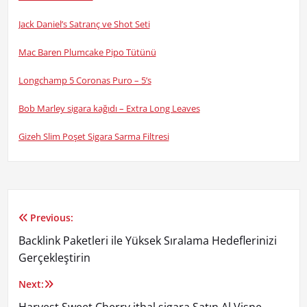
Jack Daniel’s Satranç ve Shot Seti
Mac Baren Plumcake Pipo Tütünü
Longchamp 5 Coronas Puro – 5’s
Bob Marley sigara kağıdı – Extra Long Leaves
Gizeh Slim Poşet Sigara Sarma Filtresi
Previous:
Yazı
Backlink Paketleri ile Yüksek Sıralama Hedeflerinizi
gezinmesi
Gerçekleştirin
Next: