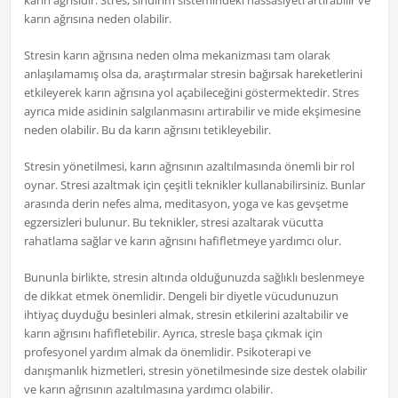
karın ağrısıdır. Stres, sindirim sistemindeki hassasiyeti artırabilir ve
karın ağrısına neden olabilir.
Stresin karın ağrısına neden olma mekanizması tam olarak
anlaşılamamış olsa da, araştırmalar stresin bağırsak hareketlerini
etkileyerek karın ağrısına yol açabileceğini göstermektedir. Stres
ayrıca mide asidinin salgılanmasını artırabilir ve mide ekşimesine
neden olabilir. Bu da karın ağrısını tetikleyebilir.
Stresin yönetilmesi, karın ağrısının azaltılmasında önemli bir rol
oynar. Stresi azaltmak için çeşitli teknikler kullanabilirsiniz. Bunlar
arasında derin nefes alma, meditasyon, yoga ve kas gevşetme
egzersizleri bulunur. Bu teknikler, stresi azaltarak vücutta
rahatlama sağlar ve karın ağrısını hafifletmeye yardımcı olur.
Bununla birlikte, stresin altında olduğunuzda sağlıklı beslenmeye
de dikkat etmek önemlidir. Dengeli bir diyetle vücudunuzun
ihtiyaç duyduğu besinleri almak, stresin etkilerini azaltabilir ve
karın ağrısını hafifletebilir. Ayrıca, stresle başa çıkmak için
profesyonel yardım almak da önemlidir. Psikoterapi ve
danışmanlık hizmetleri, stresin yönetilmesinde size destek olabilir
ve karın ağrısının azaltılmasına yardımcı olabilir.