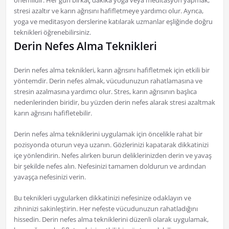
önemlidir. Her gün birkaç dakika yoga veya meditasyon yapmak,
stresi azaltır ve karın ağrısını hafifletmeye yardımcı olur. Ayrıca,
yoga ve meditasyon derslerine katılarak uzmanlar eşliğinde doğru
teknikleri öğrenebilirsiniz.
Derin Nefes Alma Teknikleri
Derin nefes alma teknikleri, karın ağrısını hafifletmek için etkili bir
yöntemdir. Derin nefes almak, vücudunuzun rahatlamasına ve
stresin azalmasına yardımcı olur. Stres, karın ağrısının başlıca
nedenlerinden biridir, bu yüzden derin nefes alarak stresi azaltmak
karın ağrısını hafifletebilir.
Derin nefes alma tekniklerini uygulamak için öncelikle rahat bir
pozisyonda oturun veya uzanın. Gözlerinizi kapatarak dikkatinizi
içe yönlendirin. Nefes alırken burun deliklerinizden derin ve yavaş
bir şekilde nefes alın. Nefesinizi tamamen doldurun ve ardından
yavaşça nefesinizi verin.
Bu teknikleri uygularken dikkatinizi nefesinize odaklayın ve
zihninizi sakinleştirin. Her nefeste vücudunuzun rahatladığını
hissedin. Derin nefes alma tekniklerini düzenli olarak uygulamak,