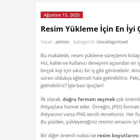
Ağustos 13, 2025
Resim Yükleme İçin En İyi
Yazar:
admin
kategorisi
Uncategorized
Bu makalede, resim yükleme süreçlerini kolayla
Hız, kalite ve kullanıcı deneyimi açısından e
birçok kişi için sıkıcı bir iş gibi görünebilir.
süreci oldukça eğlenceli hale getirebiliriz. Pek
getirebiliriz? İşte bazı ipuçları!
İlk olarak,
doğru formatı seçmek
çok önemlidi
ihtiyaçlara hizmet eder. Örneğin, JPEG formatı f
ihtiyacınız varsa PNG tercih etmelisiniz. Her f
Bu yüzden, yükleyeceğiniz resmin amacını iyi b
Bir diğer önemli nokta ise
resim boyutlarını