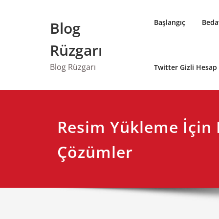
Skip
to
Başlangıç
Bedav
Blog
content
Rüzgarı
Blog Rüzgarı
Twitter Gizli Hesa
Resim Yükleme İçin E
Çözümler