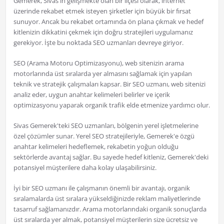
Gemerek, Sivas'ın gelişmekte olan bir ilçesi olarak, internet
üzerinde rekabet etmek isteyen şirketler için büyük bir fırsat
sunuyor. Ancak bu rekabet ortamında ön plana çıkmak ve hedef
kitlenizin dikkatini çekmek için doğru stratejileri uygulamanız
gerekiyor. İşte bu noktada SEO uzmanları devreye giriyor.
SEO (Arama Motoru Optimizasyonu), web sitenizin arama
motorlarında üst sıralarda yer almasını sağlamak için yapılan
teknik ve stratejik çalışmaları kapsar. Bir SEO uzmanı, web sitenizi
analiz eder, uygun anahtar kelimeleri belirler ve içerik
optimizasyonu yaparak organik trafik elde etmenize yardımcı olur.
Sivas Gemerek'teki SEO uzmanları, bölgenin yerel işletmelerine
özel çözümler sunar. Yerel SEO stratejileriyle, Gemerek'e özgü
anahtar kelimeleri hedeflemek, rekabetin yoğun olduğu
sektörlerde avantaj sağlar. Bu sayede hedef kitleniz, Gemerek'deki
potansiyel müşterilere daha kolay ulaşabilirsiniz.
İyi bir SEO uzmanı ile çalışmanın önemli bir avantajı, organik
sıralamalarda üst sıralara yükseldiğinizde reklam maliyetlerinde
tasarruf sağlamanızdır. Arama motorlarındaki organik sonuçlarda
üst sıralarda yer almak, potansiyel müşterilerin size ücretsiz ve