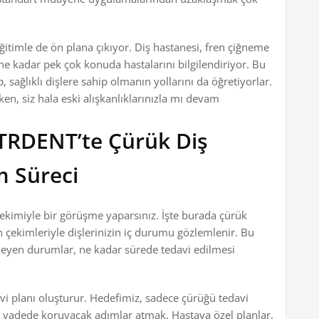
itimle de ön plana çıkıyor. Diş hastanesi, fren çiğneme
e kadar pek çok konuda hastalarını bilgilendiriyor. Bu
, sağlıklı dişlere sahip olmanın yollarını da öğretiyorlar.
rken, siz hala eski alışkanlıklarınızla mı devam
 STRDENT’te Çürük Diş
m Süreci
hekimiyle bir görüşme yaparsınız. İşte burada çürük
 çekimleriyle dişlerinizin iç durumu gözlemlenir. Bu
ileyen durumlar, ne kadar sürede tedavi edilmesi
davi planı oluşturur. Hedefimiz, sadece çürüğü tedavi
n vadede koruyacak adımlar atmak. Hastaya özel planlar,