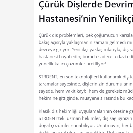
Çürük Dişlerde Devri
Hastanesi’nin Yenilikç
Çürük diş problemleri, pek çoğumuzun karşılaşt
bakış açısıyla yaklaşmanın zamanı gelmedi mi
devreye giriyor. Yenilikçi yaklaşımlarıyla, diş 
hastanesi hayal edin; burada sadece tedavi ed
yönelik kalıcı çözümler üretiliyor!
STRDENT, en son teknolojileri kullanarak diş t
taramalar sayesinde, dişlerinizin durumu anınd
sayede, hem vakit kaybı hem de gereksiz müdaha
hekimine gittiğinde, muayene sırasında bu kadar
Klasik diş hekimliği uygulamalarının ötesine ge
STRDENT'teki uzman hekimler, diş sağlığınızın 
doğal çözümler sunabiliyor. Unutmayın, her birey
de kişiye özel olmasını gerektirir. Dolayısıy