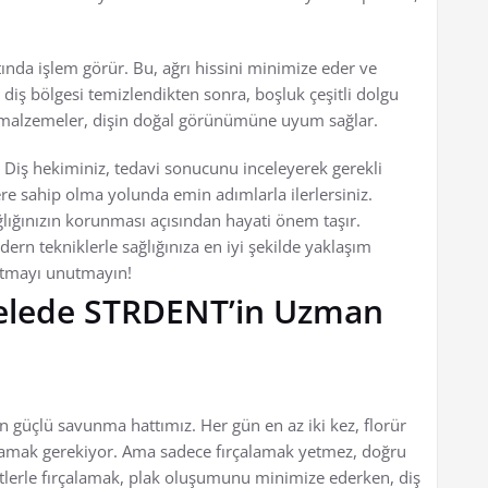
ltında işlem görür. Bu, ağrı hissini minimize eder ve
diş bölgesi temizlendikten sonra, boşluk çeşitli dolgu
n malzemeler, dişin doğal görünümüne uyum sağlar.
 Diş hekiminiz, tedavi sonucunu inceleyerek gerekli
lere sahip olma yolunda emin adımlarla ilerlersiniz.
lığınızın korunması açısından hayati önem taşır.
n tekniklerle sağlığınıza en iyi şekilde yaklaşım
 atmayı unutmayın!
delede STRDENT’in Uzman
 güçlü savunma hattımız. Her gün en az iki kez, florür
alamak gerekiyor. Ama sadece fırçalamak yetmez, doğru
etlerle fırçalamak, plak oluşumunu minimize ederken, diş