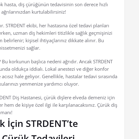
çok hasta, diş çürüğünün tedavisinin son derece hızlı
 ağrılarınızdan kurtulabilirsiniz!
ıdır. STRDENT ekibi, her hastasına özel tedavi planları
ken, uzman diş hekimleri titizlikle sağlık geçmişinizi
belirlenir; kişisel ihtiyaçlarınız dikkate alınır. Bu
issetmenizi sağlar.
r? Bu korkunun başlıca nedeni ağrıdır. Ancak STRDENT
unda oldukça iddialı. Lokal anestezi ve diğer konfor
 acısız hale geliyor. Genellikle, hastalar tedavi sırasında
kularınızı yenmenize yardımcı oluyor.
RDENT Diş Hastanesi, çürük dişlere elveda demeniz için
hem de kişiye özel ilgi ile karşılanacaksınız. Çürük diş
amanı!
ak İçin STRDENT’te
 Çürük Tedavileri