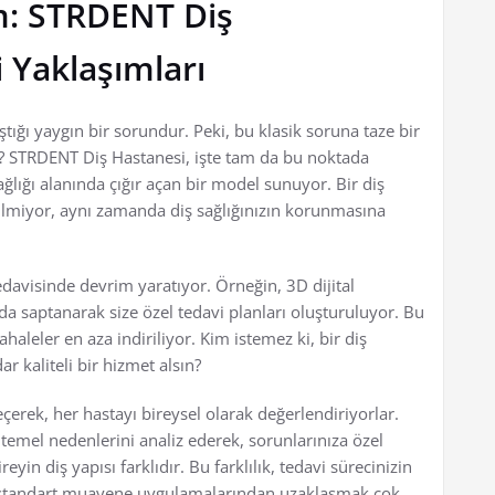
m: STRDENT Diş
i Yaklaşımları
ığı yaygın bir sorundur. Peki, bu klasik soruna taze bir
? STRDENT Diş Hastanesi, işte tam da bu noktada
sağlığı alanında çığır açan bir model sunuyor. Bir diş
ilmiyor, aynı zamanda diş sağlığınızın korunmasına
edavisinde devrim yaratıyor. Örneğin, 3D dijital
a saptanarak size özel tedavi planları oluşturuluyor. Bu
leler en aza indiriliyor. Kim istemez ki, bir diş
 kaliteli bir hizmet alsın?
çerek, her hastayı bireysel olarak değerlendiriyorlar.
temel nedenlerini analiz ederek, sorunlarınıza özel
in diş yapısı farklıdır. Bu farklılık, tedavi sürecinizin
la, standart muayene uygulamalarından uzaklaşmak çok