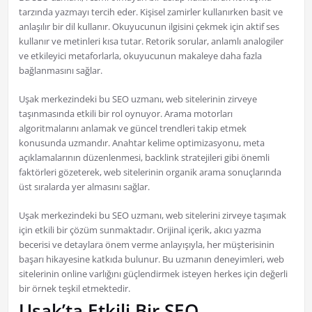
tarzında yazmayı tercih eder. Kişisel zamirler kullanırken basit ve
anlaşılır bir dil kullanır. Okuyucunun ilgisini çekmek için aktif ses
kullanır ve metinleri kısa tutar. Retorik sorular, anlamlı analogiler
ve etkileyici metaforlarla, okuyucunun makaleye daha fazla
bağlanmasını sağlar.
Uşak merkezindeki bu SEO uzmanı, web sitelerinin zirveye
taşınmasında etkili bir rol oynuyor. Arama motorları
algoritmalarını anlamak ve güncel trendleri takip etmek
konusunda uzmandır. Anahtar kelime optimizasyonu, meta
açıklamalarının düzenlenmesi, backlink stratejileri gibi önemli
faktörleri gözeterek, web sitelerinin organik arama sonuçlarında
üst sıralarda yer almasını sağlar.
Uşak merkezindeki bu SEO uzmanı, web sitelerini zirveye taşımak
için etkili bir çözüm sunmaktadır. Orijinal içerik, akıcı yazma
becerisi ve detaylara önem verme anlayışıyla, her müşterisinin
başarı hikayesine katkıda bulunur. Bu uzmanın deneyimleri, web
sitelerinin online varlığını güçlendirmek isteyen herkes için değerli
bir örnek teşkil etmektedir.
Uşak’ta Etkili Bir SEO