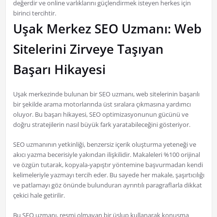
değerdir ve online varlıklarını güçlendirmek isteyen herkes için
birinci tercihtir.
Uşak Merkez SEO Uzmanı: Web
Sitelerini Zirveye Taşıyan
Başarı Hikayesi
Uşak merkezinde bulunan bir SEO uzmanı, web sitelerinin başarılı
bir şekilde arama motorlarında üst sıralara çıkmasına yardımcı
oluyor. Bu başarı hikayesi, SEO optimizasyonunun gücünü ve
doğru stratejilerin nasıl büyük fark yaratabileceğini gösteriyor.
SEO uzmanının yetkinliği, benzersiz içerik oluşturma yeteneği ve
akıcı yazma becerisiyle yakından ilişkilidir. Makaleleri %100 orijinal
ve özgün tutarak, kopyala-yapıştır yöntemine başvurmadan kendi
kelimeleriyle yazmayı tercih eder. Bu sayede her makale, şaşırtıcılığı
ve patlamayı göz önünde bulunduran ayrıntılı paragraflarla dikkat
çekici hale getirilir.
Bu SEO uzmanı, resmi olmayan bir üslup kullanarak konuşma