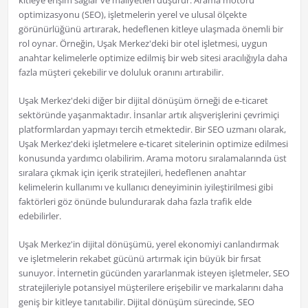
kitleye erişim sağlar ve maliyetleri düşürür. Arama motoru
optimizasyonu (SEO), işletmelerin yerel ve ulusal ölçekte
görünürlüğünü artırarak, hedeflenen kitleye ulaşmada önemli bir
rol oynar. Örneğin, Uşak Merkez'deki bir otel işletmesi, uygun
anahtar kelimelerle optimize edilmiş bir web sitesi aracılığıyla daha
fazla müşteri çekebilir ve doluluk oranını artırabilir.
Uşak Merkez'deki diğer bir dijital dönüşüm örneği de e-ticaret
sektöründe yaşanmaktadır. İnsanlar artık alışverişlerini çevrimiçi
platformlardan yapmayı tercih etmektedir. Bir SEO uzmanı olarak,
Uşak Merkez'deki işletmelere e-ticaret sitelerinin optimize edilmesi
konusunda yardımcı olabilirim. Arama motoru sıralamalarında üst
sıralara çıkmak için içerik stratejileri, hedeflenen anahtar
kelimelerin kullanımı ve kullanıcı deneyiminin iyileştirilmesi gibi
faktörleri göz önünde bulundurarak daha fazla trafik elde
edebilirler.
Uşak Merkez'in dijital dönüşümü, yerel ekonomiyi canlandırmak
ve işletmelerin rekabet gücünü artırmak için büyük bir fırsat
sunuyor. İnternetin gücünden yararlanmak isteyen işletmeler, SEO
stratejileriyle potansiyel müşterilere erişebilir ve markalarını daha
geniş bir kitleye tanıtabilir. Dijital dönüşüm sürecinde, SEO