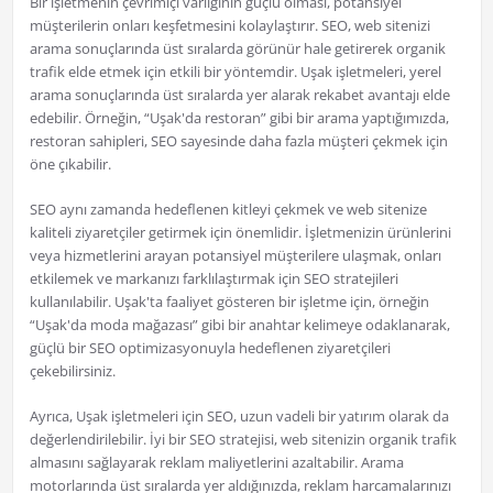
Bir işletmenin çevrimiçi varlığının güçlü olması, potansiyel
müşterilerin onları keşfetmesini kolaylaştırır. SEO, web sitenizi
arama sonuçlarında üst sıralarda görünür hale getirerek organik
trafik elde etmek için etkili bir yöntemdir. Uşak işletmeleri, yerel
arama sonuçlarında üst sıralarda yer alarak rekabet avantajı elde
edebilir. Örneğin, “Uşak'da restoran” gibi bir arama yaptığımızda,
restoran sahipleri, SEO sayesinde daha fazla müşteri çekmek için
öne çıkabilir.
SEO aynı zamanda hedeflenen kitleyi çekmek ve web sitenize
kaliteli ziyaretçiler getirmek için önemlidir. İşletmenizin ürünlerini
veya hizmetlerini arayan potansiyel müşterilere ulaşmak, onları
etkilemek ve markanızı farklılaştırmak için SEO stratejileri
kullanılabilir. Uşak'ta faaliyet gösteren bir işletme için, örneğin
“Uşak'da moda mağazası” gibi bir anahtar kelimeye odaklanarak,
güçlü bir SEO optimizasyonuyla hedeflenen ziyaretçileri
çekebilirsiniz.
Ayrıca, Uşak işletmeleri için SEO, uzun vadeli bir yatırım olarak da
değerlendirilebilir. İyi bir SEO stratejisi, web sitenizin organik trafik
almasını sağlayarak reklam maliyetlerini azaltabilir. Arama
motorlarında üst sıralarda yer aldığınızda, reklam harcamalarınızı