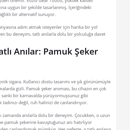
şeyden önemli. Vozol Gear 10000, yüksek kaliteli
ına uygun bir şekilde tasarlanmış. İçeriğindeki
ğlıklı bir alternatif sunuyor.
yasına adım atmak isteyenler için harika bir yol
en bu deneyim, tatlı anılarla dolu bir yolculuğa davet
atlı Anılar: Pamuk Şeker
onik sigara. Kullanıcı dostu tasarımı ve şık görünümüyle
alarda gizli. Pamuk şeker aroması, bu cihazın en çok
e, sanki bir karnavalda yürüyormuşsunuz gibi
adınızı değil, ruh halinizi de canlandırıyor.
nı zamanda anılarla dolu bir deneyim. Çocukken, o uzun
e pamuk şekerine kavuştuğunuz anı hatırlıyor
iden canlandırmak mümkün. Her nefeste, o tatlı anıların