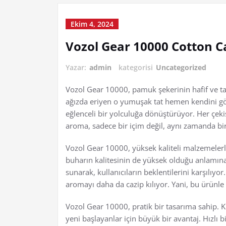
Ekim 4, 2024
Vozol Gear 10000 Cotton 
Yazar:
admin
kategorisi
Uncategorized
Vozol Gear 10000, pamuk şekerinin hafif ve tat
ağızda eriyen o yumuşak tat hemen kendini göst
eğlenceli bir yolculuğa dönüştürüyor. Her çekişt
aroma, sadece bir içim değil, aynı zamanda bir
Vozol Gear 10000, yüksek kaliteli malzemelerl
buharın kalitesinin de yüksek olduğu anlamına
sunarak, kullanıcıların beklentilerini karşılıyo
aromayı daha da cazip kılıyor. Yani, bu ürünle b
Vozol Gear 10000, pratik bir tasarıma sahip. K
yeni başlayanlar için büyük bir avantaj. Hızlı b