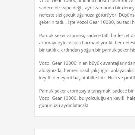
Vozol Gear 10000, kullanıcı dostu tasarımı ve e
sadece bir vape değil, aynı zamanda bir dene
nefeste sizi çocukluğunuza götürüyor. Düşünse
şekerin tadı… İşte Vozol Gear 10000, bu tadı he
Pamuk şeker aroması, sadece tatlı bir lezzet 
aromayı öyle ustaca harmanlıyor ki, her nefeste
bir tatlılık, ardından yoğun bir pamuk şeker hi
Vozol Gear 10000’in en büyük avantajlarından b
aldığınızda, hemen nasıl çalıştığını anlayaca
keyifli deneyimi başlatabilirsiniz. Hızlı ve pr
Pamuk şeker aromasıyla tanışmak, sadece bir t
Vozol Gear 10000, bu yolculuğu en keyifli hale 
gününüzü aydınlatacak!