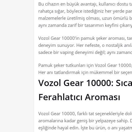
Bu cihazın en büyük avantajı, kullanıcı dostu t
rahatça sığar, böylece istediğiniz her yerde pam
malzemelerle üretilmiş olması, uzun ömürlü bi
aynı zamanda zarif bir tasarımın keyfini çıkar
Vozol Gear 10000’in pamuk şeker aroması, tam d
deneyim sunuyor. Her nefeste, o nostaljik anıl
sadece bir vaping deneyimi değil; aynı zaman
Pamuk şeker tutkunları için Vozol Gear 10000, 
Her anı tatlandırmak için mükemmel bir seçen
Vozol Gear 10000: Sıc
Ferahlatıcı Aroması
Vozol Gear 10000, farklı tat seçenekleriyle do
aromalarına kadar geniş bir yelpazeye sahip. Dü
eşliğinde hayal edin. İşte bu ürün, o anı yaşa