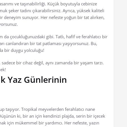
asarımı ve taşınabilirliği. Küçük boyutuyla cebinize
uk şeker tadını çıkarabilirsiniz. Ayrıca, yüksek kaliteli
r deneyim sunuyor. Her nefeste yoğun bir tat alırken,
ıyorsunuz.
a çocukluğunuzdaki gibi. Tatlı, hafif ve ferahlatıcı bir
arı canlandıran bir tat patlaması yaşıyorsunuz. Bu,
da bir duygu yolculuğu!
sadece bir cihaz değil, aynı zamanda bir yaşam tarzı.
ek!
ak Yaz Günlerinin
lup taşıyor. Tropikal meyvelerden ferahlatıcı nane
şünün ki, bir an için kendinizi plajda, serin bir içecek
tmak için mükemmel bir yardımcı. Her nefeste, yazın