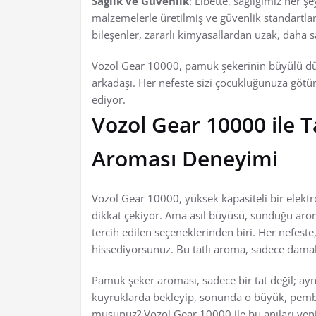
Sağlık ve Güvenlik
: Elbette, sağlığımız her 
malzemelerle üretilmiş ve güvenlik standartlar
bileşenler, zararlı kimyasallardan uzak, daha sa
Vozol Gear 10000, pamuk şekerinin büyülü dün
arkadaşı. Her nefeste sizi çocukluğunuza götür
ediyor.
Vozol Gear 10000 ile T
Aroması Deneyimi
Vozol Gear 10000, yüksek kapasiteli bir elektr
dikkat çekiyor. Ama asıl büyüsü, sunduğu arom
tercih edilen seçeneklerinden biri. Her nefest
hissediyorsunuz. Bu tatlı aroma, sadece damak t
Pamuk şeker aroması, sadece bir tat değil; ay
kuyruklarda bekleyip, sonunda o büyük, pemb
musunuz? Vozol Gear 10000 ile bu anıları yen