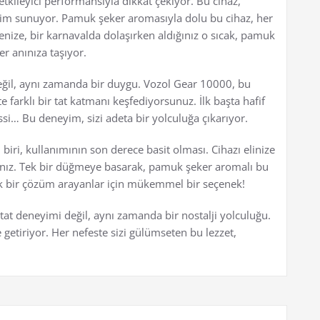
tkileyici performansıyla dikkat çekiyor. Bu cihaz,
yim sunuyor. Pamuk şeker aromasıyla dolu bu cihaz, her
nize, bir karnavalda dolaşırken aldığınız o sıcak, pamuk
r anınıza taşıyor.
değil, aynı zamanda bir duygu. Vozol Gear 10000, bu
 farklı bir tat katmanı keşfediyorsunuz. İlk başta hafif
ssi… Bu deneyim, sizi adeta bir yolculuğa çıkarıyor.
iri, kullanımının son derece basit olması. Cihazı elinize
ksınız. Tek bir düğmeye basarak, pamuk şeker aromalı bu
atik bir çözüm arayanlar için mükemmel bir seçenek!
at deneyimi değil, aynı zamanda bir nostalji yolculuğu.
getiriyor. Her nefeste sizi gülümseten bu lezzet,