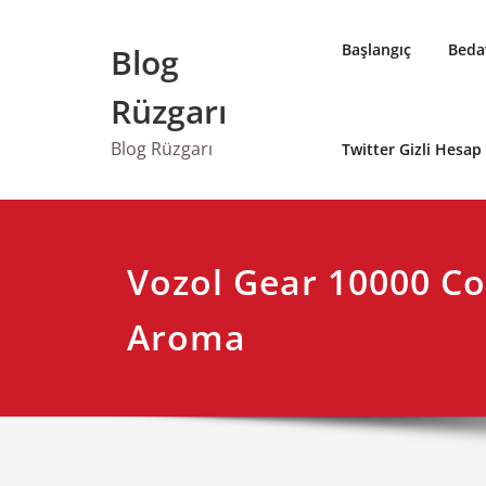
Skip
to
Başlangıç
Bedav
Blog
content
Rüzgarı
Blog Rüzgarı
Twitter Gizli Hesa
Vozol Gear 10000 C
Aroma