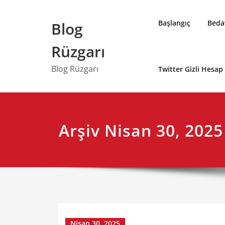
Skip
to
Başlangıç
Bedav
Blog
content
Rüzgarı
Blog Rüzgarı
Twitter Gizli Hesa
Arşiv Nisan 30, 2025
Nisan 30, 2025