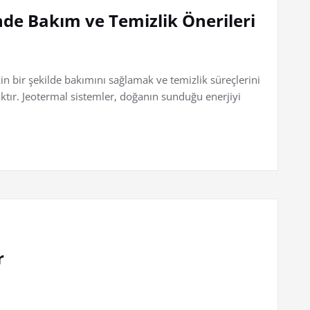
nde Bakım ve Temizlik Önerileri
n bir şekilde bakımını sağlamak ve temizlik süreçlerini
aktır. Jeotermal sistemler, doğanın sunduğu enerjiyi
r