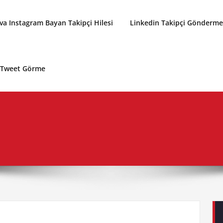
a Instagram Bayan Takipçi Hilesi
Linkedin Takipçi Gönderme 
p Tweet Görme