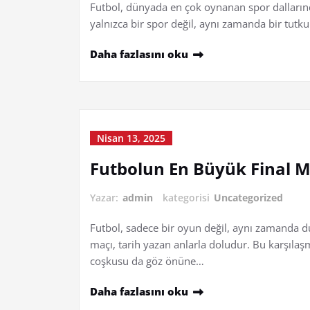
Futbol, dünyada en çok oynanan spor dallarında
yalnızca bir spor değil, aynı zamanda bir tutku
Daha fazlasını oku
Nisan 13, 2025
Futbolun En Büyük Final Ma
Yazar:
admin
kategorisi
Uncategorized
Futbol, sadece bir oyun değil, aynı zamanda du
maçı, tarih yazan anlarla doludur. Bu karşılaş
coşkusu da göz önüne…
Daha fazlasını oku