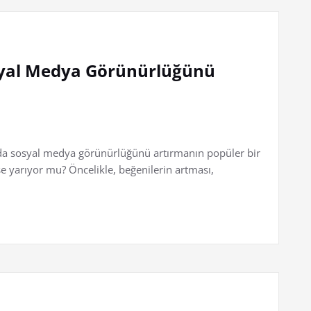
osyal Medya Görünürlüğünü
da sosyal medya görünürlüğünü artırmanın popüler bir
şe yarıyor mu? Öncelikle, beğenilerin artması,