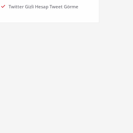
Twitter Gizli Hesap Tweet Görme