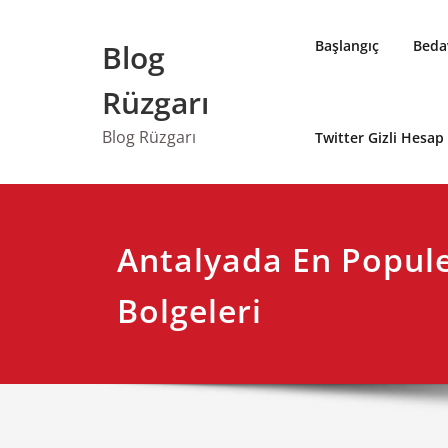
Skip
to
Başlangıç
Bedav
Blog
content
Rüzgarı
Blog Rüzgarı
Twitter Gizli Hesa
Antalyada En Popule
Bolgeleri