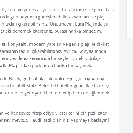
niz, kum ve güneş arıyorsanız, burası tam size göre. Lara
Burada gün boyunca güneşlenebilir, akşamları ise plaj
n tadını çıkarabilirsiniz. Unutmayın, Lara Plajı’nda su
et ski denemek isterseniz, burası harika bir seçim.
ltı
. Konyaaltı, modern yapıları ve geniş plajı ile dikkat
asının tadını çıkarabilirsiniz. Ayrıca, Konyaaltı’nda
lerinde, deniz kenarında bir şeyler içmek oldukça
ltı Plajı
’ndaki parklar da harika bir seçenek.
. Belek, golf sahaları ile ünlü. Eğer golf oynamayı
ası bulabilirsiniz. Belek’teki oteller genellikle her şey
a konforlu hale getiriyor. Hem dinlenip hem de eğlenmek
n ve her zevke hitap ediyor. İster tarihi bir gezi, ister
r şey mevcut. Haydi, tatil planınızı yapmaya başlayın!