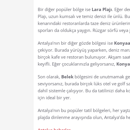
Bir diğer popüler bölge ise
Lara Plajı
. Eğer de
Plajı, uzun kumsalı ve temiz denizi ile ünlü. 
kenarındaki restoranlarda taze deniz ürünlerini
sporları da oldukça yaygın. Rüzgar sörfü veya j
Antalya’nın bir diğer gözde bölgesi ise
Konyaa
çekiyor. Burada yürüyüş yaparken, deniz manzar
birçok kafe ve restoran bulunuyor. Akşam saat
keyifli. Eğer çocuklarınızla geliyorsanız,
Konyaa
Son olarak,
Belek
bölgesini de unutmamak gerek
seviyorsanız, burada birçok lüks otel ve golf sah
dahil sistemle çalışıyor. Bu da tatilinizi dah
için ideal bir yer.
Antalya’nın bu popüler tatil bölgeleri, her yaşta
plajda dinlenme arayışında olun, Antalya’da he