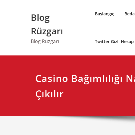
Skip
to
Başlangıç
Bedav
Blog
content
Rüzgarı
Blog Rüzgarı
Twitter Gizli Hesa
Casino Bağımlılığı N
Çıkılır