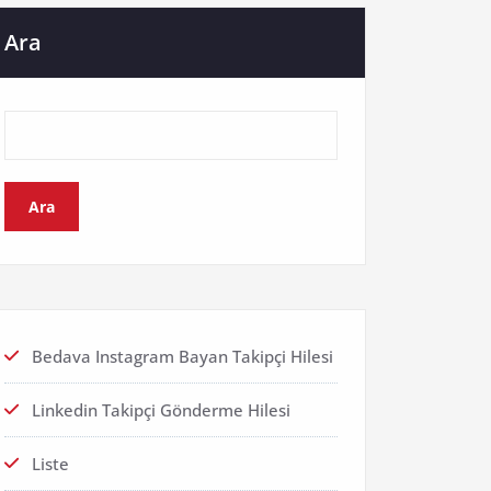
Ara
Ara
Bedava Instagram Bayan Takipçi Hilesi
Linkedin Takipçi Gönderme Hilesi
Liste