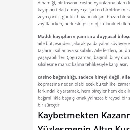
dinamiği, bir insanın casino oyunlarına olan dü
kayıpları telafi etmeye çalışırken birbirine mes
veya çocuk, günlük hayatın akışını bozan bir sır
zayıflatırken, herkesin psikolojik olarak etkil
Maddi kayıpların yanı sıra duygusal bileşe
aile bütçesinden çalarak ya da yalan söyleyer
taşlarını sallantıya sokabilir. Aile fertleri, bu 
yaşayabilirler. Çoğu zaman, bağımlı birey duru
silsilesine maruz kalma tehlikesiyle karşılaşır.
casino bağımlılığı, sadece bireyi değil, ail
kopmasına neden olabilecek bu tehlike, zamanl
farkındalık yaratmak, hem bireyler hem de ail
bağımlılıkla başa çıkmak yalnızca bireysel bir 
bir süreçtir.
Kaybetmekten Kazanma
Yüzleşmenin Altın Kura