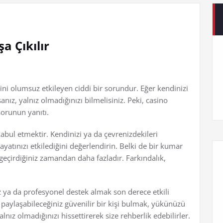
a Çıkılır
sini olumsuz etkileyen ciddi bir sorundur. Eğer kendinizi
nız, yalnız olmadığınızı bilmelisiniz. Peki, casino
 sorunun yanıtı.
abul etmektir. Kendinizi ya da çevrenizdekileri
yatınızı etkilediğini değerlendirin. Belki de bir kumar
 geçirdiğiniz zamandan daha fazladır. Farkındalık,
z ya da profesyonel destek almak son derece etkili
rı paylaşabileceğiniz güvenilir bir kişi bulmak, yükünüzü
yalnız olmadığınızı hissettirerek size rehberlik edebilirler.