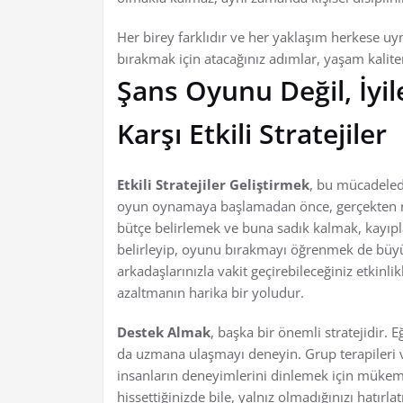
Her birey farklıdır ve her yaklaşım herkese uy
bırakmak için atacağınız adımlar, yaşam kalite
Şans Oyunu Değil, İyil
Karşı Etkili Stratejiler
Etkili Stratejiler Geliştirmek
, bu mücadelede
oyun oynamaya başlamadan önce, gerçekten ney
bütçe belirlemek ve buna sadık kalmak, kayıpları
belirleyip, oyunu bırakmayı öğrenmek de büyü
arkadaşlarınızla vakit geçirebileceğiniz etkinl
azaltmanın harika bir yoludur.
Destek Almak
, başka bir önemli stratejidir. 
da uzmana ulaşmayı deneyin. Grup terapileri v
insanların deneyimlerini dinlemek için mükemme
hissettiğinizde bile, yalnız olmadığınızı hatırlatı