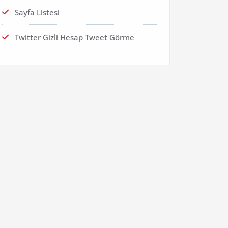
Sayfa Listesi
Twitter Gizli Hesap Tweet Görme