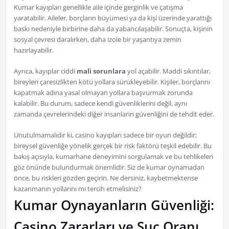
Kumar kayıpları genellikle aile içinde gerginlik ve çatışma
yaratabilir. Aileler, borçların büyümesi ya da kişi üzerinde yarattığı
baskı nedeniyle birbirine daha da yabancılaşabilir. Sonuçta, kişinin
sosyal çevresi daralırken, daha izole bir yaşantıya zemin
hazırlayabilir.
Ayrıca, kayıplar ciddi
mali sorunlara
yol açabilir. Maddi sıkıntılar,
bireyleri çaresizlikten kötü yollara sürükleyebilir. Kişiler, borçlarını
kapatmak adına yasal olmayan yollara başvurmak zorunda
kalabilir. Bu durum, sadece kendi güvenliklerini değil, aynı
zamanda çevrelerindeki diğer insanların güvenliğini de tehdit eder.
Unutulmamalıdır ki, casino kayıpları sadece bir oyun değildir;
bireysel güvenliğe yönelik gerçek bir risk faktörü teşkil edebilir. Bu
bakış açısıyla, kumarhane deneyimini sorgulamak ve bu tehlikeleri
göz önünde bulundurmak önemlidir. Siz de kumar oynamadan
önce, bu riskleri gözden geçirin. Ne dersiniz, kaybetmektense
kazanmanın yollarını mı tercih etmelisiniz?
Kumar Oynayanların Güvenliği:
Casino Zararları ve Suç Oranı