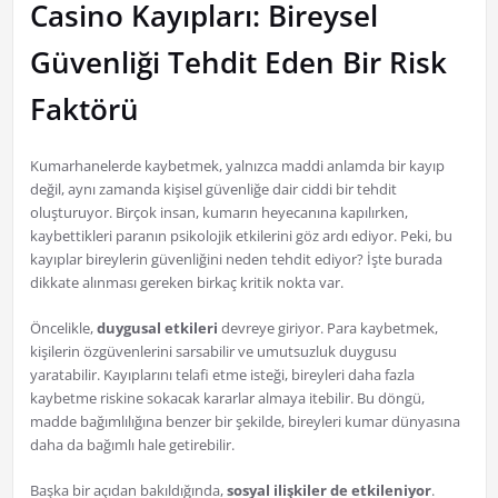
Casino Kayıpları: Bireysel
Güvenliği Tehdit Eden Bir Risk
Faktörü
Kumarhanelerde kaybetmek, yalnızca maddi anlamda bir kayıp
değil, aynı zamanda kişisel güvenliğe dair ciddi bir tehdit
oluşturuyor. Birçok insan, kumarın heyecanına kapılırken,
kaybettikleri paranın psikolojik etkilerini göz ardı ediyor. Peki, bu
kayıplar bireylerin güvenliğini neden tehdit ediyor? İşte burada
dikkate alınması gereken birkaç kritik nokta var.
Öncelikle,
duygusal etkileri
devreye giriyor. Para kaybetmek,
kişilerin özgüvenlerini sarsabilir ve umutsuzluk duygusu
yaratabilir. Kayıplarını telafi etme isteği, bireyleri daha fazla
kaybetme riskine sokacak kararlar almaya itebilir. Bu döngü,
madde bağımlılığına benzer bir şekilde, bireyleri kumar dünyasına
daha da bağımlı hale getirebilir.
Başka bir açıdan bakıldığında,
sosyal ilişkiler de etkileniyor
.