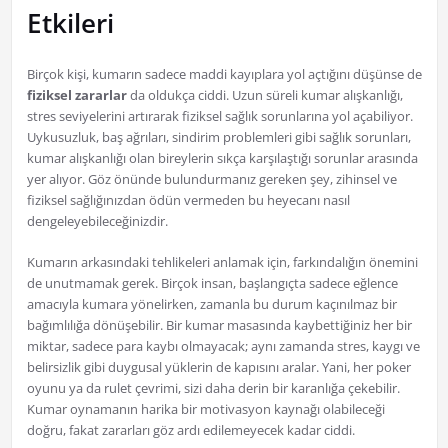
Etkileri
Birçok kişi, kumarın sadece maddi kayıplara yol açtığını düşünse de
fiziksel zararlar
da oldukça ciddi. Uzun süreli kumar alışkanlığı,
stres seviyelerini artırarak fiziksel sağlık sorunlarına yol açabiliyor.
Uykusuzluk, baş ağrıları, sindirim problemleri gibi sağlık sorunları,
kumar alışkanlığı olan bireylerin sıkça karşılaştığı sorunlar arasında
yer alıyor. Göz önünde bulundurmanız gereken şey, zihinsel ve
fiziksel sağlığınızdan ödün vermeden bu heyecanı nasıl
dengeleyebileceğinizdir.
Kumarın arkasındaki tehlikeleri anlamak için, farkındalığın önemini
de unutmamak gerek. Birçok insan, başlangıçta sadece eğlence
amacıyla kumara yönelirken, zamanla bu durum kaçınılmaz bir
bağımlılığa dönüşebilir. Bir kumar masasında kaybettiğiniz her bir
miktar, sadece para kaybı olmayacak; aynı zamanda stres, kaygı ve
belirsizlik gibi duygusal yüklerin de kapısını aralar. Yani, her poker
oyunu ya da rulet çevrimi, sizi daha derin bir karanlığa çekebilir.
Kumar oynamanın harika bir motivasyon kaynağı olabileceği
doğru, fakat zararları göz ardı edilemeyecek kadar ciddi.