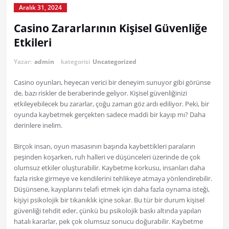
Aralık 31, 2024
Casino Zararlarının Kişisel Güvenliğe
Etkileri
Yazar:
admin
kategorisi
Uncategorized
Casino oyunları, heyecan verici bir deneyim sunuyor gibi görünse
de, bazı riskler de beraberinde geliyor. Kişisel güvenliğinizi
etkileyebilecek bu zararlar, çoğu zaman göz ardı ediliyor. Peki, bir
oyunda kaybetmek gerçekten sadece maddi bir kayıp mı? Daha
derinlere inelim.
Birçok insan, oyun masasının başında kaybettikleri paraların
peşinden koşarken, ruh halleri ve düşünceleri üzerinde de çok
olumsuz etkiler oluşturabilir. Kaybetme korkusu, insanları daha
fazla riske girmeye ve kendilerini tehlikeye atmaya yönlendirebilir.
Düşünsene, kayıplarını telafi etmek için daha fazla oynama isteği,
kişiyi psikolojik bir tıkanıklık içine sokar. Bu tür bir durum kişisel
güvenliği tehdit eder, çünkü bu psikolojik baskı altında yapılan
hatalı kararlar, pek çok olumsuz sonucu doğurabilir. Kaybetme