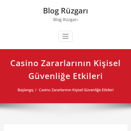
Skip
Blog Rüzgarı
to
content
Blog Rüzgarı
Casino Zararlarının Kişisel
Güvenliğe Etkileri
Başlangıç
Casino Zararlarının Kişisel Güvenliğe Etkileri