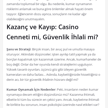
zamanda toplumsal bir olgu. Bu nedenle, kumar oynamanın
risklerini anlamak ve buna göre önlemler almak hayati önem
taşıyor. Eğlencenin dozu aşınca, sonuçların ne kadar ağır
olabileceğini unutmayalım.
Kazanç ve Kayıp: Casino
Cenneti mi, Güvenlik İhlali mi?
Şans ve Strateji
: Birçok insan, bir avuç pul ve umutla masaya
oturuyor. Aklındaki düşünceler; işten ayrılıp tatil yapmak ya da
borçları kapatmak için kazanmak üzerine. Ancak, kumarhaneler de
boş değil. Onlar da her oyunda kendi stratejilerini uyguluyor.
Yüksek tavanlı oyunları, üçüncü göz gibi izleyen güvenlik
kameraları ve daha fazlası… Aslında, kaybettiğinizde hissettiğiniz o
derin acı, bir tür güvenlik ihlalinin hüsranı değil mi?
Kumar Oynamak İçin Nedenler
: Peki, insanların neden kumar
oynamaya devam ettiğini düşündünüz mü? Kazanma ihtimali,
elbette ki tüm bu sürecin en çekici yanı. Ancak, kaybetme ihtimali
ile birlikte bu sorunun, insan psikolojisi üzerinde nasıl etkileri var?