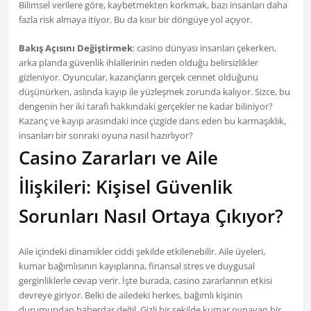
Bilimsel verilere göre, kaybetmekten korkmak, bazı insanları daha
fazla risk almaya itiyor. Bu da kısır bir döngüye yol açıyor.
Bakış Açısını Değiştirmek
: casino dünyası insanları çekerken,
arka planda güvenlik ihlallerinin neden olduğu belirsizlikler
gizleniyor. Oyuncular, kazançların gerçek cennet olduğunu
düşünürken, aslında kayıp ile yüzleşmek zorunda kalıyor. Sizce, bu
dengenin her iki tarafı hakkındaki gerçekler ne kadar biliniyor?
Kazanç ve kayıp arasındaki ince çizgide dans eden bu karmaşıklık,
insanları bir sonraki oyuna nasıl hazırlıyor?
Casino Zararları ve Aile
İlişkileri: Kişisel Güvenlik
Sorunları Nasıl Ortaya Çıkıyor?
Aile içindeki dinamikler ciddi şekilde etkilenebilir. Aile üyeleri,
kumar bağımlısının kayıplarına, finansal stres ve duygusal
gerginliklerle cevap verir. İşte burada, casino zararlarının etkisi
devreye giriyor. Belki de ailedeki herkes, bağımlı kişinin
durumundan haberdar değil. Gizli bir şekilde kumar oynayan bir