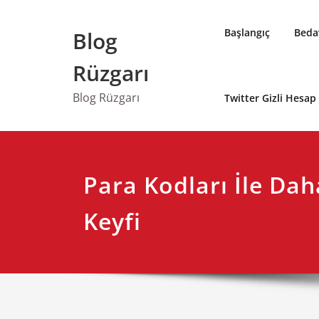
Skip
to
Başlangıç
Bedav
Blog
content
Rüzgarı
Blog Rüzgarı
Twitter Gizli Hesa
Para Kodları İle Da
Keyfi