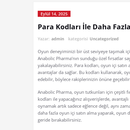
Eylül 14, 2025
Para Kodları İle Daha Fazl
Yazar:
admin
kategorisi
Uncategorized
Oyun deneyiminizi bir üst seviyeye taşımak içi
Anabolic Pharma’nın sunduğu özel fırsatlar s
yakalayabilirsiniz. Para kodları, oyun içi satın 
avantajlar da sağlar. Bu kodları kullanarak, o
edebilir, böylece rakiplerinizin önüne geçebilir
Anabolic Pharma, oyun tutkunları için çeşitli f
kodları ile yapacağınız alışverişlerde, avantajl
oynamak artık sadece eğlence değil, aynı zaman
daha fazla oyun içi satın alma yaparak, oyun dü
geride bırakabilirsiniz.