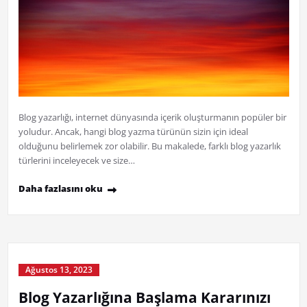
Blog yazarlığı, internet dünyasında içerik oluşturmanın popüler bir
yoludur. Ancak, hangi blog yazma türünün sizin için ideal
olduğunu belirlemek zor olabilir. Bu makalede, farklı blog yazarlık
türlerini inceleyecek ve size…
Daha fazlasını oku
Ağustos 13, 2023
Blog Yazarlığına Başlama Kararınızı