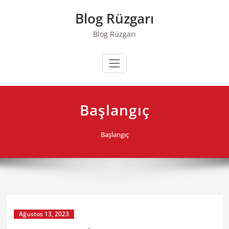
Skip
Blog Rüzgarı
to
content
Blog Rüzgarı
Başlangıç
Başlangıç
Ağustos 13, 2023