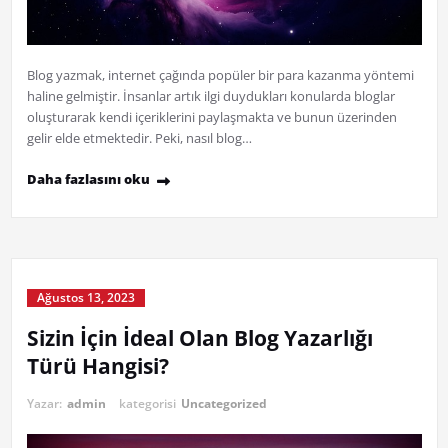
Blog yazmak, internet çağında popüler bir para kazanma yöntemi
haline gelmiştir. İnsanlar artık ilgi duydukları konularda bloglar
oluşturarak kendi içeriklerini paylaşmakta ve bunun üzerinden
gelir elde etmektedir. Peki, nasıl blog…
Daha fazlasını oku
Ağustos 13, 2023
Sizin İçin İdeal Olan Blog Yazarlığı
Türü Hangisi?
Yazar:
admin
kategorisi
Uncategorized