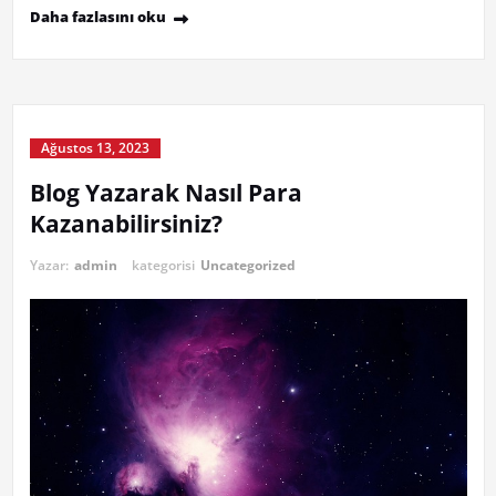
Daha fazlasını oku
Ağustos 13, 2023
Blog Yazarak Nasıl Para
Kazanabilirsiniz?
Yazar:
admin
kategorisi
Uncategorized