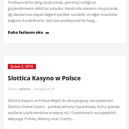
Profesyonel bir blog oluşturmak, çevrimiçi varlığınızı
güçlendirmenin etkili bir yoludur. Kendi etki alanınızı oluşturarak,
ilgi alanlarınıza dayalı değerli içerikler sunabilir ve diğer insanlarla
bağlantı kurabilirsiniz. İşte size profesyonel bir blog…
Daha fazlasını oku
Şubat 2, 2016
Slottica Kasyno w Polsce
Yazar:
admin
kategorisi
1
Slottica Kasyno w Polsce Wejdź do ekscytującej rzeczywistości
Slottica Online Casino - polskiej witryny hazardowej, która zyskała
zaufanie użytkowników w więcej niż 15 państwach europejskich,
włączając Polskę, Niemcy oraz Czechy.…